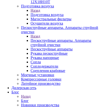
12Х18Н10Т
Подготовка воздуха
Назад
Подготовка воздуха
Магистральные фильтры
Осушители воздуха
Пескоструйные аппараты. Аппараты струйной
очистки
Назад
Пескоструйные аппараты. Аппараты
струйной очистки
Пескоструйные аппараты
Рукава пескоструйные
Рукава напорные
Сопла
Соплодержатели
Сцепления крабовые
Моечные установки
Компрессорные головки
Литейное производство
Дилерская сеть
Блог
Назад
Блог
Новинки производства