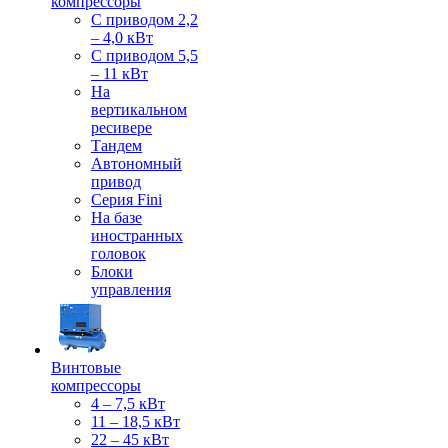
компрессоры
С приводом 2,2
– 4,0 кВт
С приводом 5,5
– 11 кВт
На
вертикальном
ресивере
Тандем
Автономный
привод
Серия Fini
На базе
иностранных
головок
Блоки
управления
Винтовые
компрессоры
4 – 7,5 кВт
11 – 18,5 кВт
22 – 45 кВт