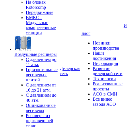
На блоках
Rotorcomp
Передвижные
ВМКС -
Модульные
И
компрессорные
станции
Блог
Новинки
производства
Наши
Воздушные ресиверы
достижения
С давлением до
Информация
11 атм.
Дилерская
Развитие
Горизонтальные
сеть
дилерской сети
ресиверы с
Технологии
плитой
Реализованные
С давлением от
проекты
16 до 21 атм.
АСО в СМИ
С давлением до
Все видео
40 атм.
завода АСО
Оцинкованные
ресиверы
Ресиверы из
нержавеющей
стали