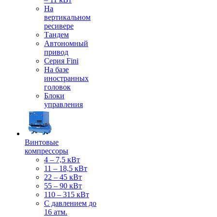
На
вертикальном
ресивере
Тандем
Автономный
привод
Серия Fini
На базе
иностранных
головок
Блоки
управления
Винтовые
компрессоры
4 – 7,5 кВт
11 – 18,5 кВт
22 – 45 кВт
55 – 90 кВт
110 – 315 кВт
С давлением до
16 атм.