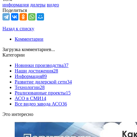
информация
дилеры
видео
Поделиться
Назад к списку
Комментарии
Загрузка комментариев...
Категории
Новинки производства
37
Наши достижения
28
Информация
89
Развитие дилерской сети
34
Технологии
28
Реализованные проекты
15
АСО в СМИ
14
Все видео завода АСО
36
Это интересно