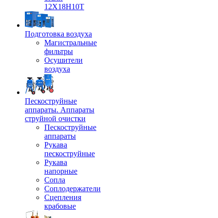
12Х18Н10Т
Подготовка воздуха
Магистральные
фильтры
Осушители
воздуха
Пескоструйные
аппараты. Аппараты
струйной очистки
Пескоструйные
аппараты
Рукава
пескоструйные
Рукава
напорные
Сопла
Соплодержатели
Сцепления
крабовые