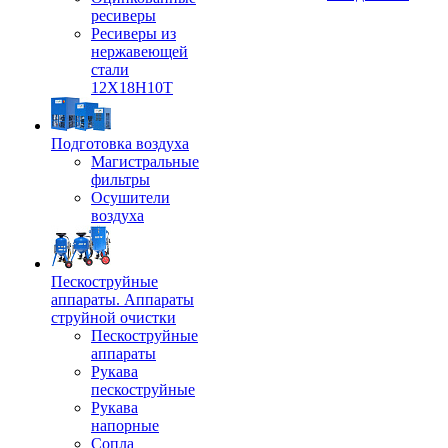
ресиверы
Ресиверы из
нержавеющей
стали
12Х18Н10Т
Подготовка воздуха
Магистральные
фильтры
Осушители
воздуха
Пескоструйные
аппараты. Аппараты
струйной очистки
Пескоструйные
аппараты
Рукава
пескоструйные
Рукава
напорные
Сопла