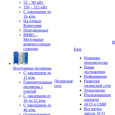
55 – 90 кВт
110 – 315 кВт
С давлением до
16 атм.
На блоках
Rotorcomp
Передвижные
ВМКС -
Модульные
И
компрессорные
станции
Блог
Новинки
производства
Наши
Воздушные ресиверы
достижения
С давлением до
Информация
11 атм.
Дилерская
Развитие
Горизонтальные
сеть
дилерской сети
ресиверы с
Технологии
плитой
Реализованные
С давлением от
проекты
16 до 21 атм.
АСО в СМИ
С давлением до
Все видео
40 атм.
завода АСО
Оцинкованные