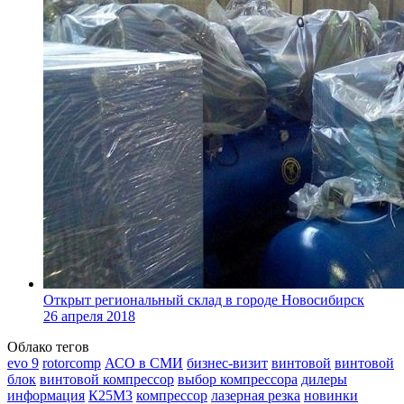
Открыт региональный склад в городе Новосибирск
26 апреля 2018
Облако тегов
evo 9
rotorcomp
АСО в СМИ
бизнес-визит
винтовой
винтовой
блок
винтовой компрессор
выбор компрессора
дилеры
информация
К25М3
компрессор
лазерная резка
новинки