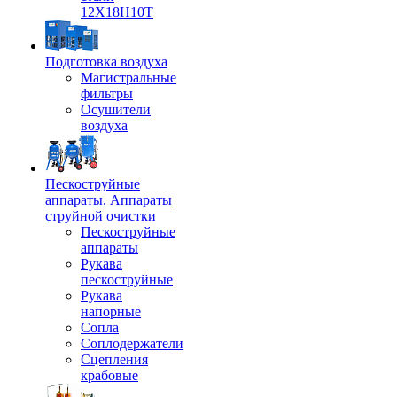
12Х18Н10Т
Подготовка воздуха
Магистральные
фильтры
Осушители
воздуха
Пескоструйные
аппараты. Аппараты
струйной очистки
Пескоструйные
аппараты
Рукава
пескоструйные
Рукава
напорные
Сопла
Соплодержатели
Сцепления
крабовые