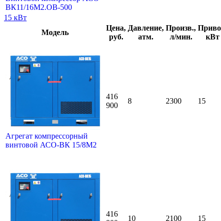
ВК11/16М2.ОВ-500
15 кВт
Цена,
Давление,
Произв.,
Приво
Модель
руб.
атм.
л/мин.
кВт
416
8
2300
15
900
Агрегат компрессорный
винтовой АСО-ВК 15/8М2
416
10
2100
15