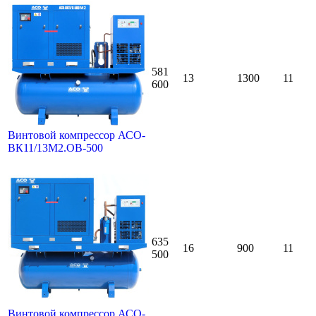
581
13
1300
11
600
Винтовой компрессор АСО-
ВК11/13М2.ОВ-500
635
16
900
11
500
Винтовой компрессор АСО-