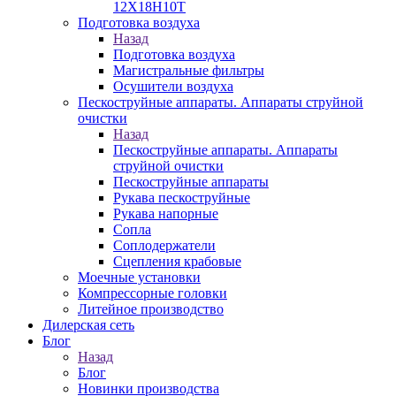
12Х18Н10Т
Подготовка воздуха
Назад
Подготовка воздуха
Магистральные фильтры
Осушители воздуха
Пескоструйные аппараты. Аппараты струйной
очистки
Назад
Пескоструйные аппараты. Аппараты
струйной очистки
Пескоструйные аппараты
Рукава пескоструйные
Рукава напорные
Сопла
Соплодержатели
Сцепления крабовые
Моечные установки
Компрессорные головки
Литейное производство
Дилерская сеть
Блог
Назад
Блог
Новинки производства