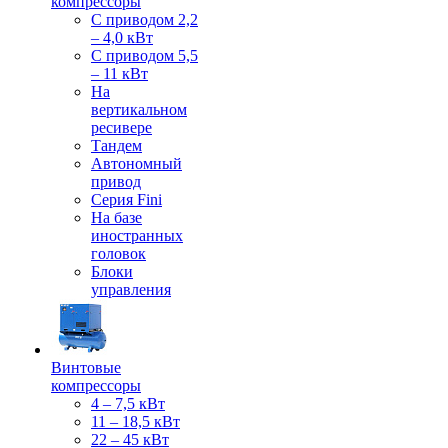
компрессоры
С приводом 2,2
– 4,0 кВт
С приводом 5,5
– 11 кВт
На
вертикальном
ресивере
Тандем
Автономный
привод
Серия Fini
На базе
иностранных
головок
Блоки
управления
Винтовые
компрессоры
4 – 7,5 кВт
11 – 18,5 кВт
22 – 45 кВт