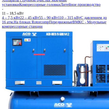
Аппараты струйной очистки
Моечные
установки
Компрессорные головки
Литейное производство
-
11 – 18,5 кВт
4 – 7,5 кВт
22 – 45 кВт
55 – 90 кВт
110 – 315 кВт
С давлением до
16 атм.
На блоках Rotorcomp
Передвижные
ВМКС - Модульные
компрессорные станции