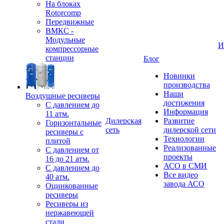
На блоках
Rotorcomp
Передвижные
ВМКС -
Модульные
И
компрессорные
станции
Блог
Новинки
производства
Наши
Воздушные ресиверы
достижения
С давлением до
Информация
11 атм.
Дилерская
Развитие
Горизонтальные
сеть
дилерской сети
ресиверы с
Технологии
плитой
Реализованные
С давлением от
проекты
16 до 21 атм.
АСО в СМИ
С давлением до
Все видео
40 атм.
завода АСО
Оцинкованные
ресиверы
Ресиверы из
нержавеющей
стали