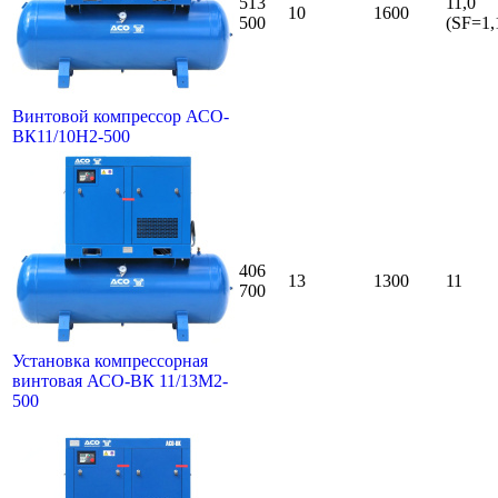
513
11,0
10
1600
500
(SF=1,
Винтовой компрессор АСО-
ВК11/10Н2-500
406
13
1300
11
700
Установка компрессорная
винтовая АСО-ВК 11/13М2-
500