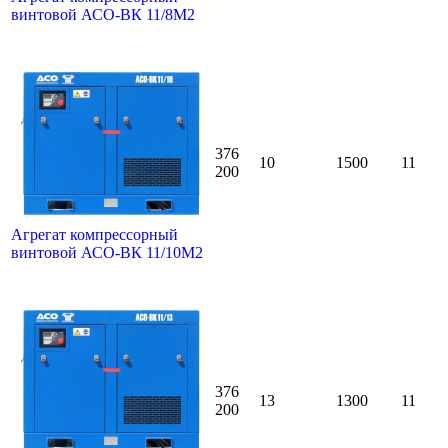
винтовой АСО-ВК 11/8М2
376
10
1500
11
200
Агрегат компрессорный
винтовой АСО-ВК 11/10М2
376
13
1300
11
200