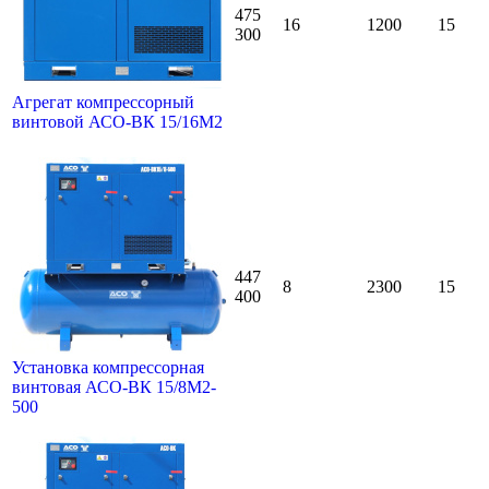
475
16
1200
15
300
Агрегат компрессорный
винтовой АСО-ВК 15/16М2
447
8
2300
15
400
Установка компрессорная
винтовая АСО-ВК 15/8М2-
500