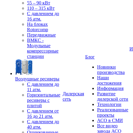
55 – 90 кВт
110 – 315 кВт
С давлением до
16 атм.
На блоках
Rotorcomp
Передвижные
ВМКС -
Модульные
И
компрессорные
станции
Блог
Новинки
производства
Наши
Воздушные ресиверы
достижения
С давлением до
Информация
11 атм.
Дилерская
Развитие
Горизонтальные
сеть
дилерской сети
ресиверы с
Технологии
плитой
Реализованные
С давлением от
проекты
16 до 21 атм.
АСО в СМИ
С давлением до
Все видео
40 атм.
завода АСО
Оцинкованные