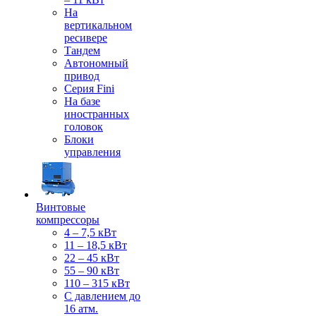
На
вертикальном
ресивере
Тандем
Автономный
привод
Серия Fini
На базе
иностранных
головок
Блоки
управления
Винтовые
компрессоры
4 – 7,5 кВт
11 – 18,5 кВт
22 – 45 кВт
55 – 90 кВт
110 – 315 кВт
С давлением до
16 атм.