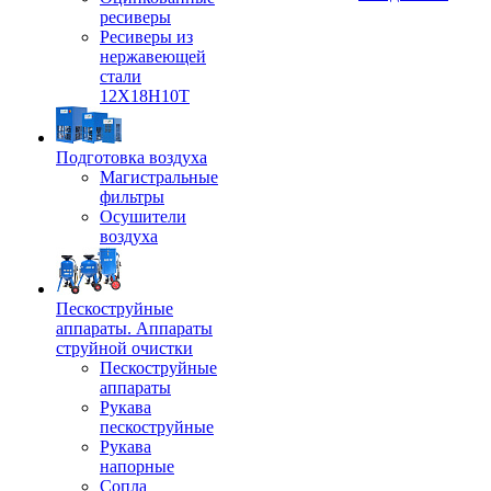
ресиверы
Ресиверы из
нержавеющей
стали
12Х18Н10Т
Подготовка воздуха
Магистральные
фильтры
Осушители
воздуха
Пескоструйные
аппараты. Аппараты
струйной очистки
Пескоструйные
аппараты
Рукава
пескоструйные
Рукава
напорные
Сопла