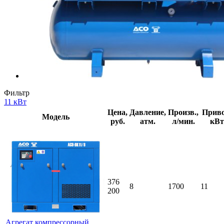
Фильтр
11 кВт
Цена,
Давление,
Произв.,
Приво
Модель
руб.
атм.
л/мин.
кВт
376
8
1700
11
200
Агрегат компрессорный