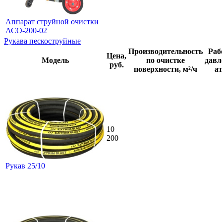
Аппарат струйной очистки
АСО-200-02
Рукава пескоструйные
Производительность
Раб
Цена,
Модель
по очистке
давл
руб.
поверхности, м²/ч
ат
10
200
Рукав 25/10