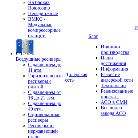
На блоках
Rotorcomp
Передвижные
ВМКС -
Модульные
И
компрессорные
станции
Блог
Новинки
производства
Наши
Воздушные ресиверы
достижения
С давлением до
Информация
11 атм.
Дилерская
Развитие
Горизонтальные
сеть
дилерской сети
ресиверы с
Технологии
плитой
Реализованные
С давлением от
проекты
16 до 21 атм.
АСО в СМИ
С давлением до
Все видео
40 атм.
завода АСО
Оцинкованные
ресиверы
Ресиверы из
нержавеющей
стали