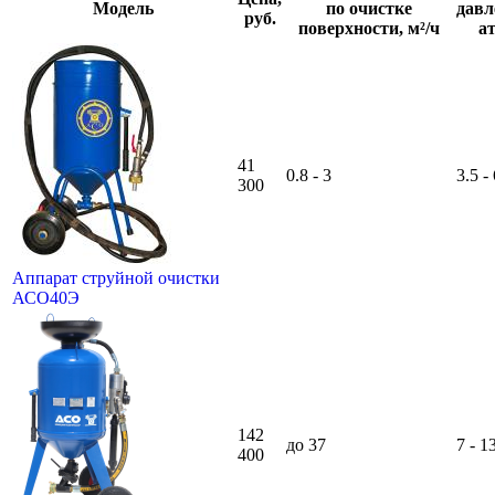
Модель
по очистке
давл
руб.
поверхности, м²/ч
ат
41
0.8 - 3
3.5 -
300
Аппарат струйной очистки
АСО40Э
142
до 37
7 - 1
400