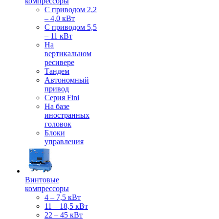
компрессоры
С приводом 2,2
– 4,0 кВт
С приводом 5,5
– 11 кВт
На
вертикальном
ресивере
Тандем
Автономный
привод
Серия Fini
На базе
иностранных
головок
Блоки
управления
Винтовые
компрессоры
4 – 7,5 кВт
11 – 18,5 кВт
22 – 45 кВт