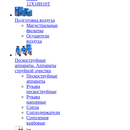
12Х18Н10Т
Подготовка воздуха
Магистральные
фильтры
Осушители
воздуха
Пескоструйные
аппараты. Аппараты
струйной очистки
Пескоструйные
аппараты
Рукава
пескоструйные
Рукава
напорные
Сопла
Соплодержатели
Сцепления
крабовые