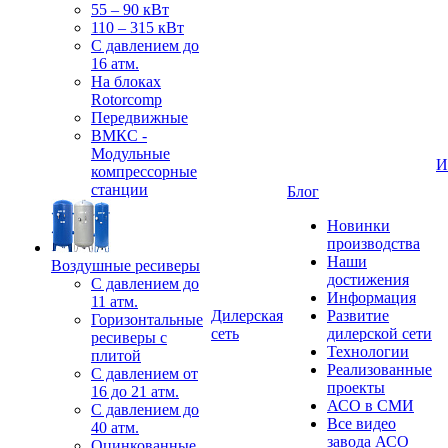
55 – 90 кВт
110 – 315 кВт
С давлением до
16 атм.
На блоках
Rotorcomp
Передвижные
ВМКС -
Модульные
И
компрессорные
станции
Блог
Новинки
производства
Наши
Воздушные ресиверы
достижения
С давлением до
Информация
11 атм.
Дилерская
Развитие
Горизонтальные
сеть
дилерской сети
ресиверы с
Технологии
плитой
Реализованные
С давлением от
проекты
16 до 21 атм.
АСО в СМИ
С давлением до
Все видео
40 атм.
завода АСО
Оцинкованные