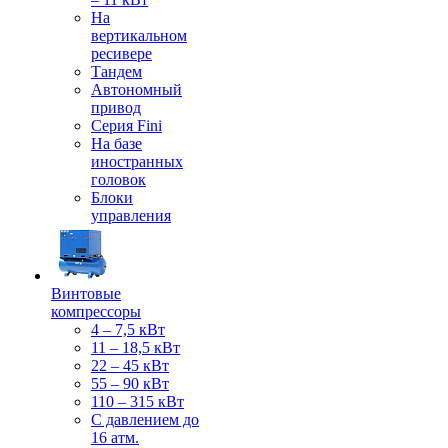
На
вертикальном
ресивере
Тандем
Автономный
привод
Серия Fini
На базе
иностранных
головок
Блоки
управления
Винтовые
компрессоры
4 – 7,5 кВт
11 – 18,5 кВт
22 – 45 кВт
55 – 90 кВт
110 – 315 кВт
С давлением до
16 атм.