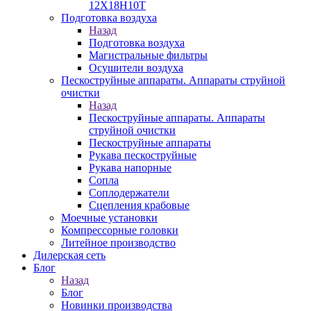
12Х18Н10Т
Подготовка воздуха
Назад
Подготовка воздуха
Магистральные фильтры
Осушители воздуха
Пескоструйные аппараты. Аппараты струйной
очистки
Назад
Пескоструйные аппараты. Аппараты
струйной очистки
Пескоструйные аппараты
Рукава пескоструйные
Рукава напорные
Сопла
Соплодержатели
Сцепления крабовые
Моечные установки
Компрессорные головки
Литейное производство
Дилерская сеть
Блог
Назад
Блог
Новинки производства