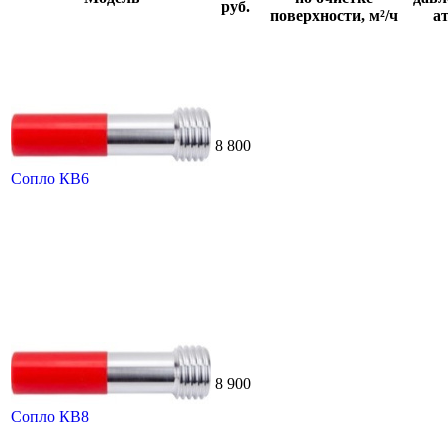
руб.
поверхности, м²/ч
ат
8 800
Сопло КВ6
8 900
Сопло КВ8