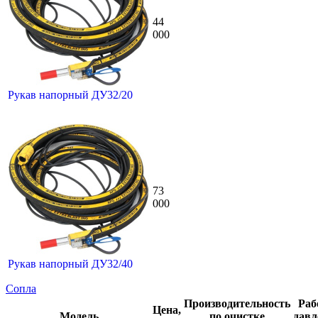
44
000
Рукав напорный ДУ32/20
73
000
Рукав напорный ДУ32/40
Сопла
Производительность
Раб
Цена,
Модель
по очистке
давл