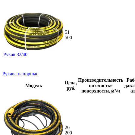
51
500
Рукав 32/40
Рукава напорные
Производительность
Раб
Цена,
Модель
по очистке
давл
руб.
поверхности, м²/ч
ат
26
200