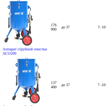
176
до 37
7- 10
900
Аппарат струйной очистки
АСО200
137
до 37
7 -10
400