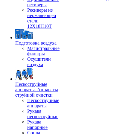
ресиверы
Ресиверы из
нержавеющей
стали
12Х18Н10Т
Подготовка воздуха
Магистральные
фильтры
Осушители
воздуха
Пескоструйные
аппараты. Аппараты
струйной очистки
Пескоструйные
аппараты
Рукава
пескоструйные
Рукава
напорные
Сопла