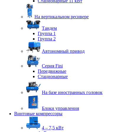
Стационарные 11 кВт
На вертикальном ресивере
Тандем
Группа 1
Группа 2
Автономный привод
Серия Fini
Передвижные
Стационарные
На базе иностранных головок
Блоки управления
Винтовые компрессоры
4 – 7,5 кВт