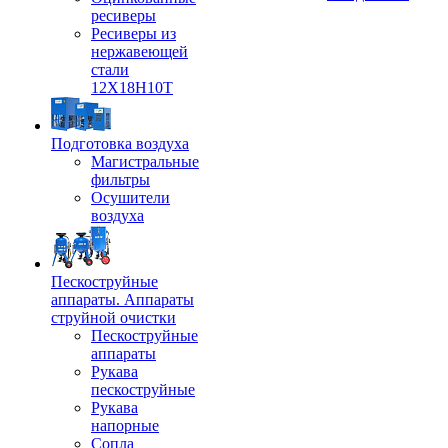
ресиверы
Ресиверы из
нержавеющей
стали
12Х18Н10Т
Подготовка воздуха
Магистральные
фильтры
Осушители
воздуха
Пескоструйные
аппараты. Аппараты
струйной очистки
Пескоструйные
аппараты
Рукава
пескоструйные
Рукава
напорные
Сопла