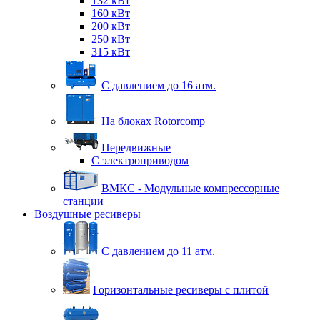
132 кВт
160 кВт
200 кВт
250 кВт
315 кВт
С давлением до 16 атм.
На блоках Rotorcomp
Передвижные
С электроприводом
ВМКС - Модульные компрессорные
станции
Воздушные ресиверы
С давлением до 11 атм.
Горизонтальные ресиверы с плитой