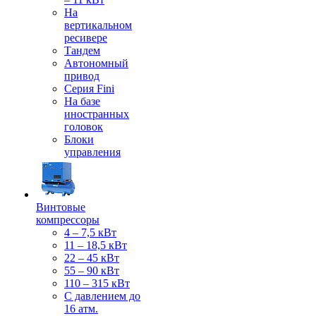
На
вертикальном
ресивере
Тандем
Автономный
привод
Серия Fini
На базе
иностранных
головок
Блоки
управления
Винтовые
компрессоры
4 – 7,5 кВт
11 – 18,5 кВт
22 – 45 кВт
55 – 90 кВт
110 – 315 кВт
С давлением до
16 атм.