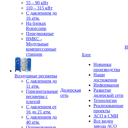
55 – 90 кВт
110 – 315 кВт
С давлением до
16 атм.
На блоках
Rotorcomp
Передвижные
ВМКС -
Модульные
И
компрессорные
станции
Блог
Новинки
производства
Наши
Воздушные ресиверы
достижения
С давлением до
Информация
11 атм.
Дилерская
Развитие
Горизонтальные
сеть
дилерской сети
ресиверы с
Технологии
плитой
Реализованные
С давлением от
проекты
16 до 21 атм.
АСО в СМИ
С давлением до
Все видео
40 атм.
завода АСО
Оцинкованные