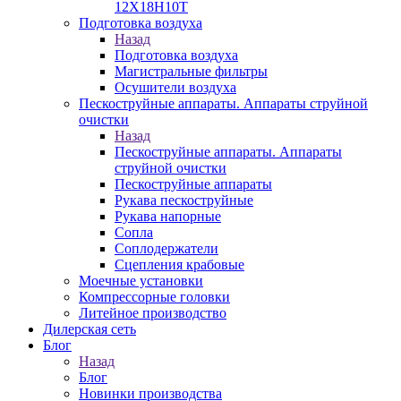
12Х18Н10Т
Подготовка воздуха
Назад
Подготовка воздуха
Магистральные фильтры
Осушители воздуха
Пескоструйные аппараты. Аппараты струйной
очистки
Назад
Пескоструйные аппараты. Аппараты
струйной очистки
Пескоструйные аппараты
Рукава пескоструйные
Рукава напорные
Сопла
Соплодержатели
Сцепления крабовые
Моечные установки
Компрессорные головки
Литейное производство
Дилерская сеть
Блог
Назад
Блог
Новинки производства