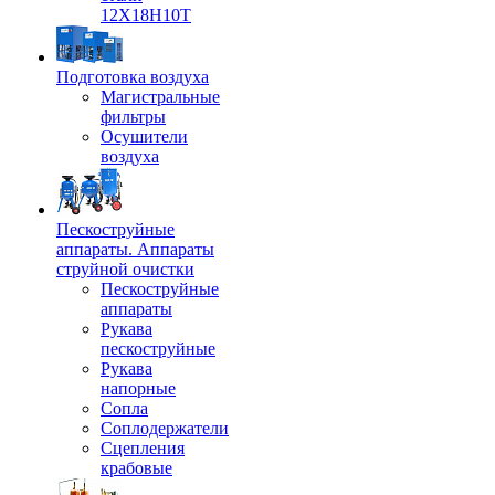
12Х18Н10Т
Подготовка воздуха
Магистральные
фильтры
Осушители
воздуха
Пескоструйные
аппараты. Аппараты
струйной очистки
Пескоструйные
аппараты
Рукава
пескоструйные
Рукава
напорные
Сопла
Соплодержатели
Сцепления
крабовые