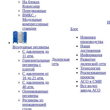
На блоках
Rotorcomp
Передвижные
ВМКС -
Модульные
И
компрессорные
станции
Блог
Новинки
производства
Наши
Воздушные ресиверы
достижения
С давлением до
Информация
11 атм.
Дилерская
Развитие
Горизонтальные
сеть
дилерской сети
ресиверы с
Технологии
плитой
Реализованные
С давлением от
проекты
16 до 21 атм.
АСО в СМИ
С давлением до
Все видео
40 атм.
завода АСО
Оцинкованные
ресиверы
Ресиверы из
нержавеющей
стали