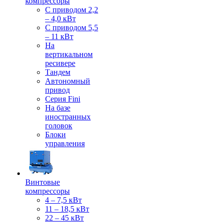
компрессоры
С приводом 2,2
– 4,0 кВт
С приводом 5,5
– 11 кВт
На
вертикальном
ресивере
Тандем
Автономный
привод
Серия Fini
На базе
иностранных
головок
Блоки
управления
Винтовые
компрессоры
4 – 7,5 кВт
11 – 18,5 кВт
22 – 45 кВт