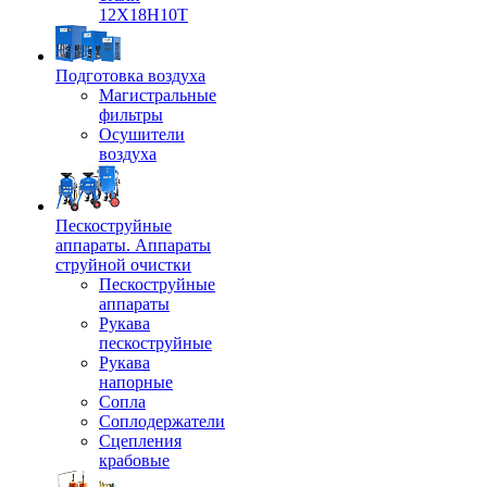
12Х18Н10Т
Подготовка воздуха
Магистральные
фильтры
Осушители
воздуха
Пескоструйные
аппараты. Аппараты
струйной очистки
Пескоструйные
аппараты
Рукава
пескоструйные
Рукава
напорные
Сопла
Соплодержатели
Сцепления
крабовые