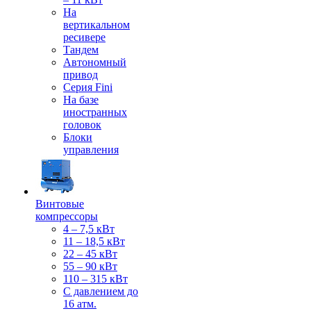
На
вертикальном
ресивере
Тандем
Автономный
привод
Серия Fini
На базе
иностранных
головок
Блоки
управления
Винтовые
компрессоры
4 – 7,5 кВт
11 – 18,5 кВт
22 – 45 кВт
55 – 90 кВт
110 – 315 кВт
С давлением до
16 атм.