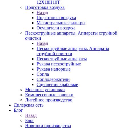
12Х18Н10Т
Подготовка воздуха
Назад
Подготовка воздуха
Магистральные фильтры
Осушители воздуха
Пескоструйные аппараты. Аппараты струйной
очистки
Назад
Пескоструйные аппараты. Аппараты
струйной очистки
Пескоструйные аппараты
Рукава пескоструйные
Рукава напорные
Сопла
Соплодержатели
Сцепления крабовые
Моечные установки
Компрессорные головки
Литейное производство
Дилерская сеть
Блог
Назад
Блог
Новинки производства