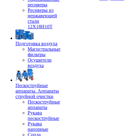
ресиверы
Ресиверы из
нержавеющей
стали
12Х18Н10Т
Подготовка воздуха
Магистральные
фильтры
Осушители
воздуха
Пескоструйные
аппараты. Аппараты
струйной очистки
Пескоструйные
аппараты
Рукава
пескоструйные
Рукава
напорные
Сопла