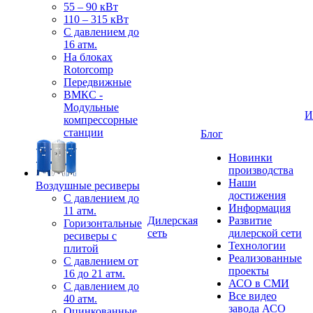
55 – 90 кВт
110 – 315 кВт
С давлением до
16 атм.
На блоках
Rotorcomp
Передвижные
ВМКС -
Модульные
И
компрессорные
станции
Блог
Новинки
производства
Наши
Воздушные ресиверы
достижения
С давлением до
Информация
11 атм.
Дилерская
Развитие
Горизонтальные
сеть
дилерской сети
ресиверы с
Технологии
плитой
Реализованные
С давлением от
проекты
16 до 21 атм.
АСО в СМИ
С давлением до
Все видео
40 атм.
завода АСО
Оцинкованные