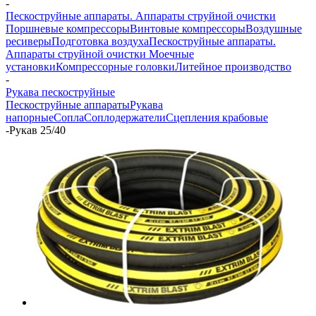
-
Пескоструйные аппараты. Аппараты струйной очистки
Поршневые компрессоры
Винтовые компрессоры
Воздушные
ресиверы
Подготовка воздуха
Пескоструйные аппараты.
Аппараты струйной очистки
Моечные
установки
Компрессорные головки
Литейное производство
-
Рукава пескоструйные
Пескоструйные аппараты
Рукава
напорные
Сопла
Соплодержатели
Сцепления крабовые
-
Рукав 25/40