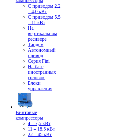
компрессоры
С приводом 2,2
– 4,0 кВт
С приводом 5,5
– 11 кВт
На
вертикальном
ресивере
Тандем
Автономный
привод
Серия Fini
На базе
иностранных
головок
Блоки
управления
Винтовые
компрессоры
4 – 7,5 кВт
11 – 18,5 кВт
22 – 45 кВт