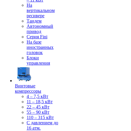
На
вертикальном
ресивере
Тандем
Автономный
привод
Серия Fini
На базе
иностранных
головок
Блоки
управления
Винтовые
компрессоры
4 – 7,5 кВт
11 – 18,5 кВт
22 – 45 кВт
55 – 90 кВт
110 – 315 кВт
С давлением до
16 атм.