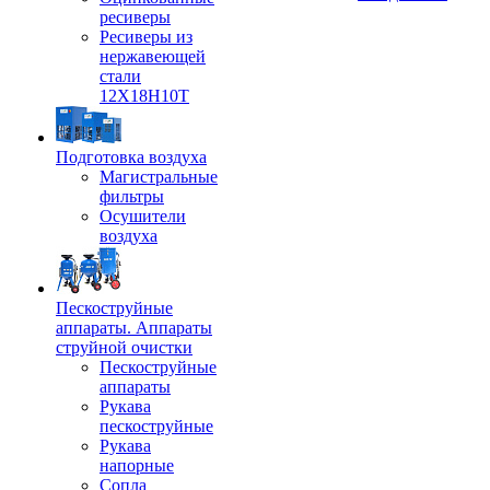
ресиверы
Ресиверы из
нержавеющей
стали
12Х18Н10Т
Подготовка воздуха
Магистральные
фильтры
Осушители
воздуха
Пескоструйные
аппараты. Аппараты
струйной очистки
Пескоструйные
аппараты
Рукава
пескоструйные
Рукава
напорные
Сопла