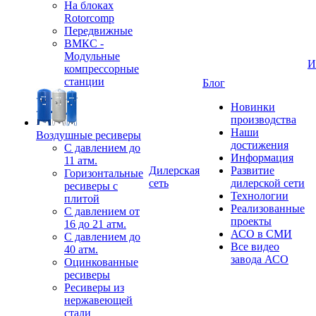
На блоках
Rotorcomp
Передвижные
ВМКС -
Модульные
И
компрессорные
станции
Блог
Новинки
производства
Наши
Воздушные ресиверы
достижения
С давлением до
Информация
11 атм.
Дилерская
Развитие
Горизонтальные
сеть
дилерской сети
ресиверы с
Технологии
плитой
Реализованные
С давлением от
проекты
16 до 21 атм.
АСО в СМИ
С давлением до
Все видео
40 атм.
завода АСО
Оцинкованные
ресиверы
Ресиверы из
нержавеющей
стали