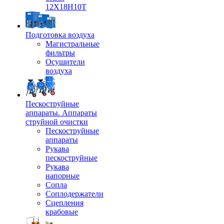
12Х18Н10Т
Подготовка воздуха
Магистральные
фильтры
Осушители
воздуха
Пескоструйные
аппараты. Аппараты
струйной очистки
Пескоструйные
аппараты
Рукава
пескоструйные
Рукава
напорные
Сопла
Соплодержатели
Сцепления
крабовые