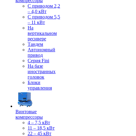
компрессоры
С приводом 2,2
– 4,0 кВт
С приводом 5,5
– 11 кВт
На
вертикальном
ресивере
Тандем
Автономный
привод
Серия Fini
На базе
иностранных
головок
Блоки
управления
Винтовые
компрессоры
4 – 7,5 кВт
11 – 18,5 кВт
22 – 45 кВт