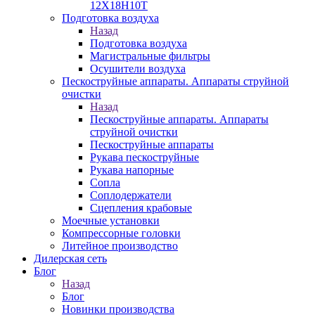
12Х18Н10Т
Подготовка воздуха
Назад
Подготовка воздуха
Магистральные фильтры
Осушители воздуха
Пескоструйные аппараты. Аппараты струйной
очистки
Назад
Пескоструйные аппараты. Аппараты
струйной очистки
Пескоструйные аппараты
Рукава пескоструйные
Рукава напорные
Сопла
Соплодержатели
Сцепления крабовые
Моечные установки
Компрессорные головки
Литейное производство
Дилерская сеть
Блог
Назад
Блог
Новинки производства