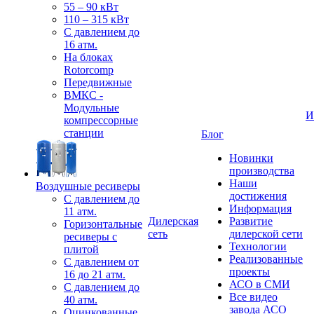
55 – 90 кВт
110 – 315 кВт
С давлением до
16 атм.
На блоках
Rotorcomp
Передвижные
ВМКС -
Модульные
И
компрессорные
станции
Блог
Новинки
производства
Наши
Воздушные ресиверы
достижения
С давлением до
Информация
11 атм.
Дилерская
Развитие
Горизонтальные
сеть
дилерской сети
ресиверы с
Технологии
плитой
Реализованные
С давлением от
проекты
16 до 21 атм.
АСО в СМИ
С давлением до
Все видео
40 атм.
завода АСО
Оцинкованные