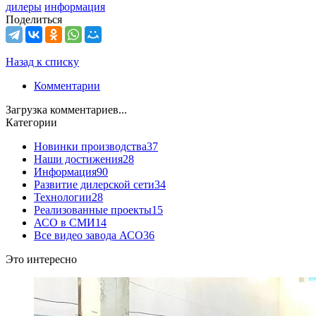
дилеры
информация
Поделиться
Назад к списку
Комментарии
Загрузка комментариев...
Категории
Новинки производства
37
Наши достижения
28
Информация
90
Развитие дилерской сети
34
Технологии
28
Реализованные проекты
15
АСО в СМИ
14
Все видео завода АСО
36
Это интересно