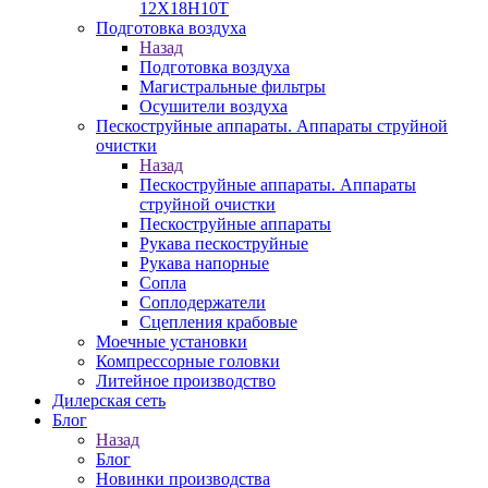
12Х18Н10Т
Подготовка воздуха
Назад
Подготовка воздуха
Магистральные фильтры
Осушители воздуха
Пескоструйные аппараты. Аппараты струйной
очистки
Назад
Пескоструйные аппараты. Аппараты
струйной очистки
Пескоструйные аппараты
Рукава пескоструйные
Рукава напорные
Сопла
Соплодержатели
Сцепления крабовые
Моечные установки
Компрессорные головки
Литейное производство
Дилерская сеть
Блог
Назад
Блог
Новинки производства