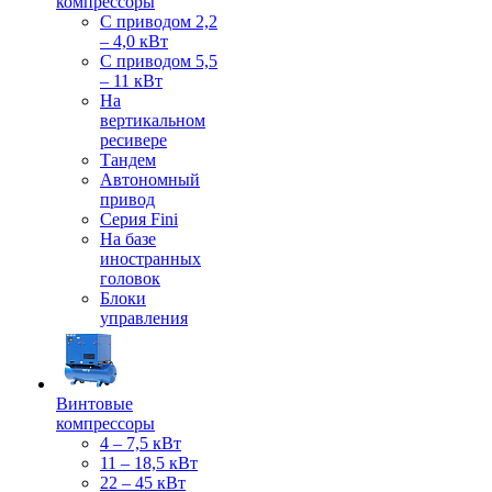
компрессоры
С приводом 2,2
– 4,0 кВт
С приводом 5,5
– 11 кВт
На
вертикальном
ресивере
Тандем
Автономный
привод
Серия Fini
На базе
иностранных
головок
Блоки
управления
Винтовые
компрессоры
4 – 7,5 кВт
11 – 18,5 кВт
22 – 45 кВт