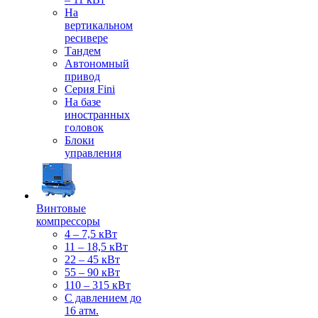
На
вертикальном
ресивере
Тандем
Автономный
привод
Серия Fini
На базе
иностранных
головок
Блоки
управления
Винтовые
компрессоры
4 – 7,5 кВт
11 – 18,5 кВт
22 – 45 кВт
55 – 90 кВт
110 – 315 кВт
С давлением до
16 атм.