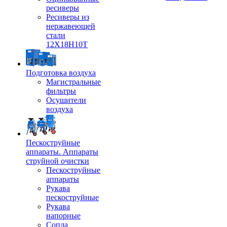
ресиверы
Ресиверы из
нержавеющей
стали
12Х18Н10Т
Подготовка воздуха
Магистральные
фильтры
Осушители
воздуха
Пескоструйные
аппараты. Аппараты
струйной очистки
Пескоструйные
аппараты
Рукава
пескоструйные
Рукава
напорные
Сопла