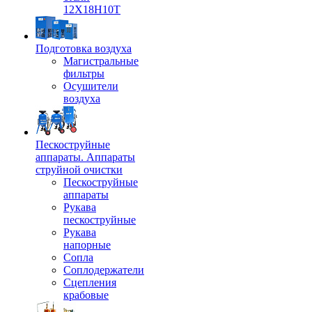
12Х18Н10Т
Подготовка воздуха
Магистральные
фильтры
Осушители
воздуха
Пескоструйные
аппараты. Аппараты
струйной очистки
Пескоструйные
аппараты
Рукава
пескоструйные
Рукава
напорные
Сопла
Соплодержатели
Сцепления
крабовые