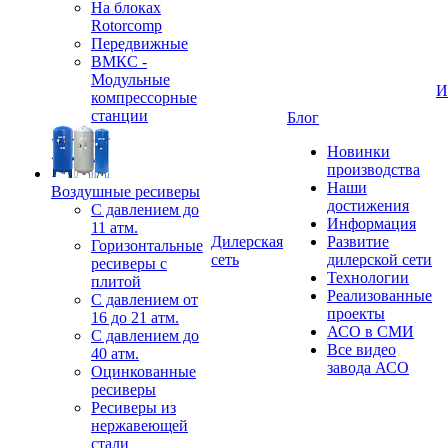
На блоках
Rotorcomp
Передвижные
ВМКС -
Модульные
И
компрессорные
станции
Блог
Новинки
производства
Наши
Воздушные ресиверы
достижения
С давлением до
Информация
11 атм.
Дилерская
Развитие
Горизонтальные
сеть
дилерской сети
ресиверы с
Технологии
плитой
Реализованные
С давлением от
проекты
16 до 21 атм.
АСО в СМИ
С давлением до
Все видео
40 атм.
завода АСО
Оцинкованные
ресиверы
Ресиверы из
нержавеющей
стали