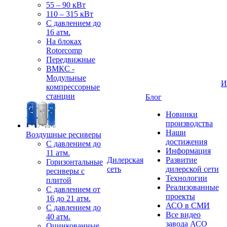
55 – 90 кВт
110 – 315 кВт
С давлением до
16 атм.
На блоках
Rotorcomp
Передвижные
ВМКС -
Модульные
И
компрессорные
станции
Блог
Новинки
производства
Наши
Воздушные ресиверы
достижения
С давлением до
Информация
11 атм.
Дилерская
Развитие
Горизонтальные
сеть
дилерской сети
ресиверы с
Технологии
плитой
Реализованные
С давлением от
проекты
16 до 21 атм.
АСО в СМИ
С давлением до
Все видео
40 атм.
завода АСО
Оцинкованные