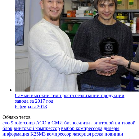
Cамый высокий темп роста реализации продукции
завода за 2017 год
6 февраля 2018
Облако тегов
evo 9
rotorcomp
АСО в СМИ
бизнес-визит
винтовой
винтовой
блок
винтовой компрессор
выбор компрессора
дилеры
информация
К25М3
компрессор
лазерная резка
новинки