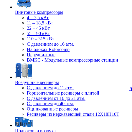
Винтовые компрессоры
4 – 7,5 кВт
11 – 18,5 кВт
22 – 45 кВт
55 – 90 кВт
110 – 315 кВт
С давлением до 16 атм.
На блоках Rotorcomp
Передвижные
ВМКС - Модульные компрессорные станции
Воздушные ресиверы
С давлением до 11 атм.
Д
Горизонтальные ресиверы с плитой
С давлением от 16 до 21 атм.
С давлением до 40 атм.
Оцинкованные ресиверы
Ресиверы из нержавеющей стали 12Х18Н10Т
Подготовка воздуха