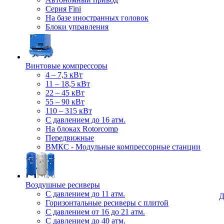
Серия Fini
На базе иностранных головок
Блоки управления
Винтовые компрессоры
4 – 7,5 кВт
11 – 18,5 кВт
22 – 45 кВт
55 – 90 кВт
110 – 315 кВт
С давлением до 16 атм.
На блоках Rotorcomp
Передвижные
ВМКС - Модульные компрессорные станции
Воздушные ресиверы
С давлением до 11 атм.
Д
Горизонтальные ресиверы с плитой
С давлением от 16 до 21 атм.
С давлением до 40 атм.