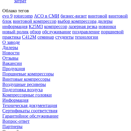
затрат
Облако тегов
evo 9
rotorcomp
АСО в СМИ
бизнес-визит
винтовой
винтовой
блок
винтовой компрессор
выбор компрессора
дилеры
информация
К25М3
компрессор
лазерная резка
новинки
новый ролик
обзор
обслуживание
поздравление
поршневой
практика
С412М
семинар
студенты
технологии
О заводе
Дилеры
Новости
Отзывы
Вакансии
Продукция
Поршневые компрессоры
Винтовые компрессоры
Воздушные ресиверы
Подготовка воздуха
Компрессорные головки
Информация
Техническая документация
Сертификаты соответствия
Гарантийное обслуживание
Вопрос-ответ
Партнеры