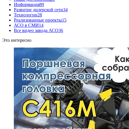
Информация
89
Развитие дилерской сети
34
Технологии
28
Реализованные проекты
15
АСО в СМИ
14
Все видео завода АСО
36
Это интересно