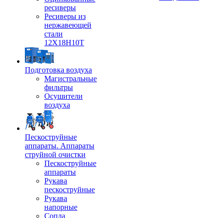
ресиверы
Ресиверы из
нержавеющей
стали
12Х18Н10Т
Подготовка воздуха
Магистральные
фильтры
Осушители
воздуха
Пескоструйные
аппараты. Аппараты
струйной очистки
Пескоструйные
аппараты
Рукава
пескоструйные
Рукава
напорные
Сопла