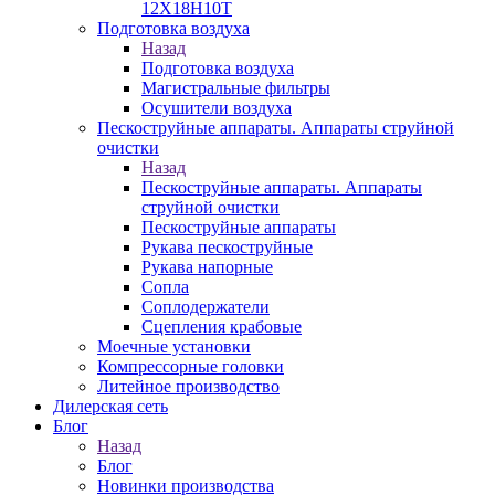
12Х18Н10Т
Подготовка воздуха
Назад
Подготовка воздуха
Магистральные фильтры
Осушители воздуха
Пескоструйные аппараты. Аппараты струйной
очистки
Назад
Пескоструйные аппараты. Аппараты
струйной очистки
Пескоструйные аппараты
Рукава пескоструйные
Рукава напорные
Сопла
Соплодержатели
Сцепления крабовые
Моечные установки
Компрессорные головки
Литейное производство
Дилерская сеть
Блог
Назад
Блог
Новинки производства