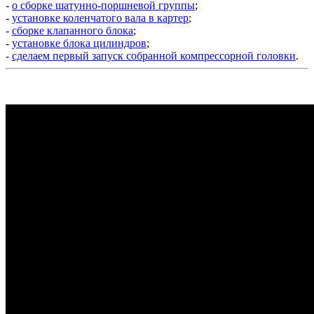
-
о сборке шатунно-поршневой группы
;
-
установке коленчатого вала в картер
;
-
сборке клапанного блока
;
-
установке блока цилиндров
;
-
сделаем первый запуск собранной компрессорной головки
.