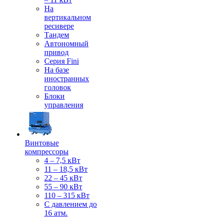
На
вертикальном
ресивере
Тандем
Автономный
привод
Серия Fini
На базе
иностранных
головок
Блоки
управления
Винтовые
компрессоры
4 – 7,5 кВт
11 – 18,5 кВт
22 – 45 кВт
55 – 90 кВт
110 – 315 кВт
С давлением до
16 атм.