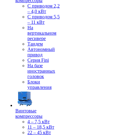
компрессоры
С приводом 2,2
– 4,0 кВт
С приводом 5,5
– 11 кВт
На
вертикальном
ресивере
Тандем
Автономный
привод
Серия Fini
На базе
иностранных
головок
Блоки
управления
Винтовые
компрессоры
4 – 7,5 кВт
11 – 18,5 кВт
22 – 45 кВт