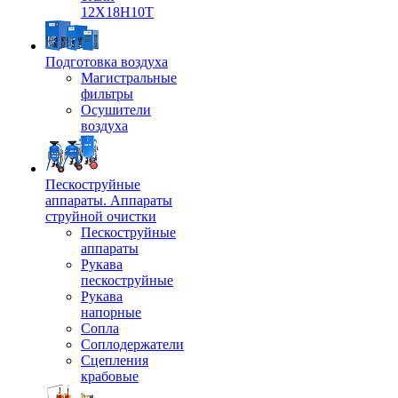
12Х18Н10Т
Подготовка воздуха
Магистральные
фильтры
Осушители
воздуха
Пескоструйные
аппараты. Аппараты
струйной очистки
Пескоструйные
аппараты
Рукава
пескоструйные
Рукава
напорные
Сопла
Соплодержатели
Сцепления
крабовые