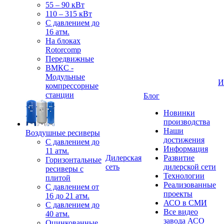
55 – 90 кВт
110 – 315 кВт
С давлением до
16 атм.
На блоках
Rotorcomp
Передвижные
ВМКС -
Модульные
И
компрессорные
станции
Блог
Новинки
производства
Наши
Воздушные ресиверы
достижения
С давлением до
Информация
11 атм.
Дилерская
Развитие
Горизонтальные
сеть
дилерской сети
ресиверы с
Технологии
плитой
Реализованные
С давлением от
проекты
16 до 21 атм.
АСО в СМИ
С давлением до
Все видео
40 атм.
завода АСО
Оцинкованные