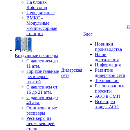
На блоках
Rotorcomp
Передвижные
ВМКС -
Модульные
И
компрессорные
станции
Блог
Новинки
производства
Наши
Воздушные ресиверы
достижения
С давлением до
Информация
11 атм.
Дилерская
Развитие
Горизонтальные
сеть
дилерской сети
ресиверы с
Технологии
плитой
Реализованные
С давлением от
проекты
16 до 21 атм.
АСО в СМИ
С давлением до
Все видео
40 атм.
завода АСО
Оцинкованные
ресиверы
Ресиверы из
нержавеющей
стали