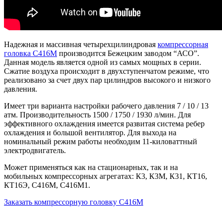
Надежная и массивная четырехцилиндровая
компрессорная
головка C416M
производится Бежецким заводом “АСО”.
Данная модель является одной из самых мощных в серии.
Сжатие воздуха происходит в двухступенчатом режиме, что
реализовано за счет двух пар цилиндров высокого и низкого
давления.
Имеет три варианта настройки рабочего давления 7 / 10 / 13
атм. Производительность 1500 / 1750 / 1930 л/мин. Для
эффективного охлаждения имеется развитая система ребер
охлаждения и большой вентилятор. Для выхода на
номинальный режим работы необходим 11-киловаттный
электродвигатель.
Может применяться как на стационарных, так и на
мобильных компрессорных агрегатах: К3, К3М, К31, КТ16,
КТ16Э, С416М, С416М1.
Заказать компрессорную головку С416М