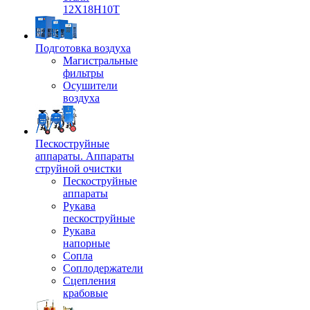
12Х18Н10Т
Подготовка воздуха
Магистральные
фильтры
Осушители
воздуха
Пескоструйные
аппараты. Аппараты
струйной очистки
Пескоструйные
аппараты
Рукава
пескоструйные
Рукава
напорные
Сопла
Соплодержатели
Сцепления
крабовые