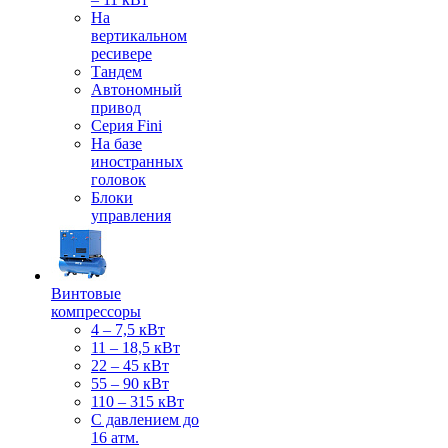
На
вертикальном
ресивере
Тандем
Автономный
привод
Серия Fini
На базе
иностранных
головок
Блоки
управления
Винтовые
компрессоры
4 – 7,5 кВт
11 – 18,5 кВт
22 – 45 кВт
55 – 90 кВт
110 – 315 кВт
С давлением до
16 атм.