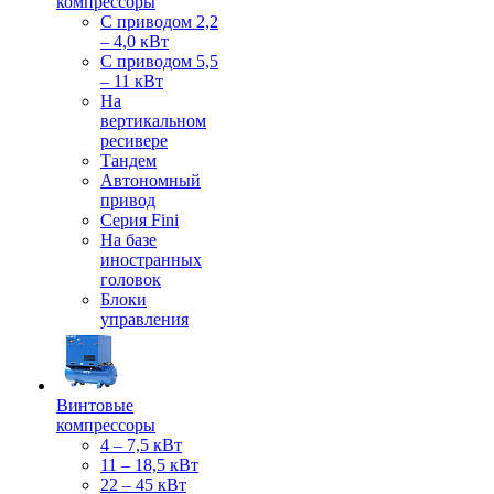
компрессоры
С приводом 2,2
– 4,0 кВт
С приводом 5,5
– 11 кВт
На
вертикальном
ресивере
Тандем
Автономный
привод
Серия Fini
На базе
иностранных
головок
Блоки
управления
Винтовые
компрессоры
4 – 7,5 кВт
11 – 18,5 кВт
22 – 45 кВт