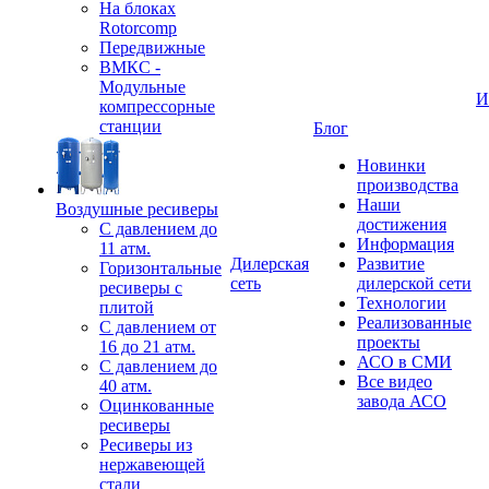
На блоках
Rotorcomp
Передвижные
ВМКС -
Модульные
И
компрессорные
станции
Блог
Новинки
производства
Наши
Воздушные ресиверы
достижения
С давлением до
Информация
11 атм.
Дилерская
Развитие
Горизонтальные
сеть
дилерской сети
ресиверы с
Технологии
плитой
Реализованные
С давлением от
проекты
16 до 21 атм.
АСО в СМИ
С давлением до
Все видео
40 атм.
завода АСО
Оцинкованные
ресиверы
Ресиверы из
нержавеющей
стали