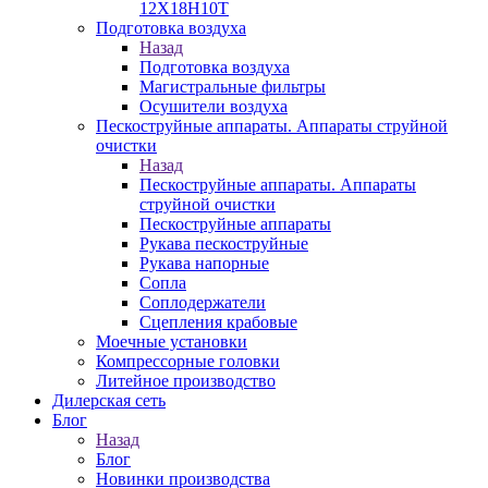
12Х18Н10Т
Подготовка воздуха
Назад
Подготовка воздуха
Магистральные фильтры
Осушители воздуха
Пескоструйные аппараты. Аппараты струйной
очистки
Назад
Пескоструйные аппараты. Аппараты
струйной очистки
Пескоструйные аппараты
Рукава пескоструйные
Рукава напорные
Сопла
Соплодержатели
Сцепления крабовые
Моечные установки
Компрессорные головки
Литейное производство
Дилерская сеть
Блог
Назад
Блог
Новинки производства