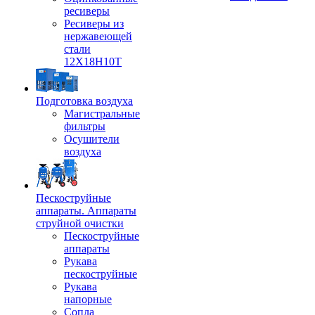
ресиверы
Ресиверы из
нержавеющей
стали
12Х18Н10Т
Подготовка воздуха
Магистральные
фильтры
Осушители
воздуха
Пескоструйные
аппараты. Аппараты
струйной очистки
Пескоструйные
аппараты
Рукава
пескоструйные
Рукава
напорные
Сопла