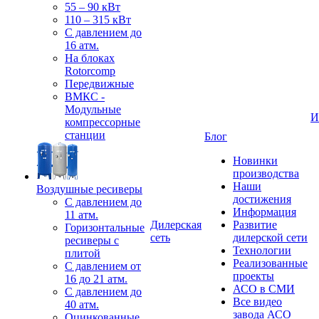
55 – 90 кВт
110 – 315 кВт
С давлением до
16 атм.
На блоках
Rotorcomp
Передвижные
ВМКС -
Модульные
И
компрессорные
станции
Блог
Новинки
производства
Наши
Воздушные ресиверы
достижения
С давлением до
Информация
11 атм.
Дилерская
Развитие
Горизонтальные
сеть
дилерской сети
ресиверы с
Технологии
плитой
Реализованные
С давлением от
проекты
16 до 21 атм.
АСО в СМИ
С давлением до
Все видео
40 атм.
завода АСО
Оцинкованные