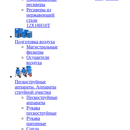
ресиверы
Ресиверы из
нержавеющей
стали
12Х18Н10Т
Подготовка воздуха
Магистральные
фильтры
Осушители
воздуха
Пескоструйные
аппараты. Аппараты
струйной очистки
Пескоструйные
аппараты
Рукава
пескоструйные
Рукава
напорные
Сопла