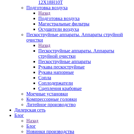
12Х18Н10Т
Подготовка воздуха
Назад
Подготовка воздуха
Магистральные фильтры
Осушители воздуха
Пескоструйные аппараты. Аппараты струйной
очистки
Назад
Пескоструйные аппараты. Аппараты
струйной очистки
Пескоструйные аппараты
Рукава пескоструйные
Рукава напорные
Сопла
Соплодержатели
Сцепления крабовые
Моечные установки
Компрессорные головки
Литейное производство
Дилерская сеть
Блог
Назад
Блог
Новинки производства