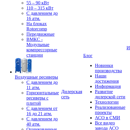
55 – 90 кВт
110 – 315 кВт
С давлением до
16 атм.
На блоках
Rotorcomp
Передвижные
ВМКС -
Модульные
И
компрессорные
станции
Блог
Новинки
производства
Наши
Воздушные ресиверы
достижения
С давлением до
Информация
11 атм.
Дилерская
Развитие
Горизонтальные
сеть
дилерской сети
ресиверы с
Технологии
плитой
Реализованные
С давлением от
проекты
16 до 21 атм.
АСО в СМИ
С давлением до
Все видео
40 атм.
завода АСО
Оцинкованные