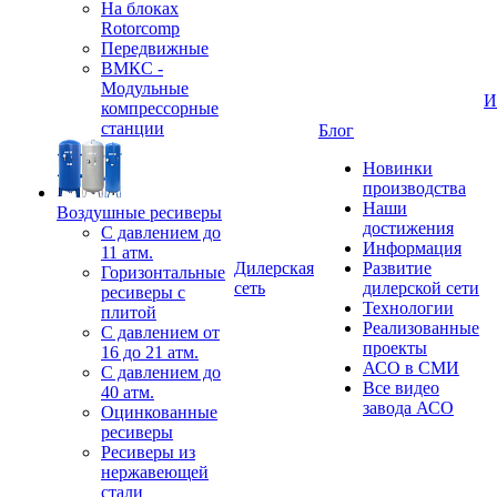
На блоках
Rotorcomp
Передвижные
ВМКС -
Модульные
И
компрессорные
станции
Блог
Новинки
производства
Наши
Воздушные ресиверы
достижения
С давлением до
Информация
11 атм.
Дилерская
Развитие
Горизонтальные
сеть
дилерской сети
ресиверы с
Технологии
плитой
Реализованные
С давлением от
проекты
16 до 21 атм.
АСО в СМИ
С давлением до
Все видео
40 атм.
завода АСО
Оцинкованные
ресиверы
Ресиверы из
нержавеющей
стали