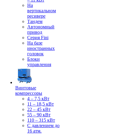
На
вертикальном
ресивере
Тандем
Автономный
привод
Серия Fini
На базе
иностранных
головок
Блоки
управления
Винтовые
компрессоры
4 – 7,5 кВт
11 – 18,5 кВт
22 – 45 кВт
55 – 90 кВт
110 – 315 кВт
С давлением до
16 атм.