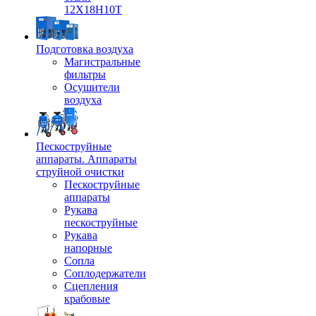
12Х18Н10Т
Подготовка воздуха
Магистральные
фильтры
Осушители
воздуха
Пескоструйные
аппараты. Аппараты
струйной очистки
Пескоструйные
аппараты
Рукава
пескоструйные
Рукава
напорные
Сопла
Соплодержатели
Сцепления
крабовые