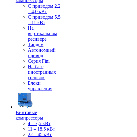
компрессоры
С приводом 2,2
– 4,0 кВт
С приводом 5,5
– 11 кВт
На
вертикальном
ресивере
Тандем
Автономный
привод
Серия Fini
На базе
иностранных
головок
Блоки
управления
Винтовые
компрессоры
4 – 7,5 кВт
11 – 18,5 кВт
22 – 45 кВт