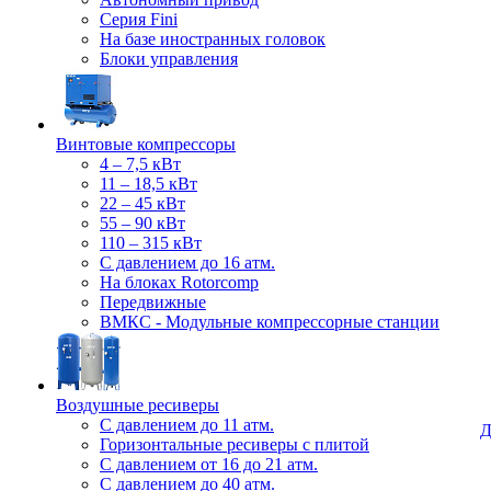
Серия Fini
На базе иностранных головок
Блоки управления
Винтовые компрессоры
4 – 7,5 кВт
11 – 18,5 кВт
22 – 45 кВт
55 – 90 кВт
110 – 315 кВт
С давлением до 16 атм.
На блоках Rotorcomp
Передвижные
ВМКС - Модульные компрессорные станции
Воздушные ресиверы
С давлением до 11 атм.
Д
Горизонтальные ресиверы с плитой
С давлением от 16 до 21 атм.
С давлением до 40 атм.