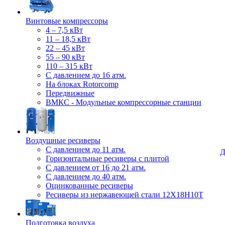
Винтовые компрессоры
4 – 7,5 кВт
11 – 18,5 кВт
22 – 45 кВт
55 – 90 кВт
110 – 315 кВт
С давлением до 16 атм.
На блоках Rotorcomp
Передвижные
ВМКС - Модульные компрессорные станции
Воздушные ресиверы
С давлением до 11 атм.
Д
Горизонтальные ресиверы с плитой
С давлением от 16 до 21 атм.
С давлением до 40 атм.
Оцинкованные ресиверы
Ресиверы из нержавеющей стали 12Х18Н10Т
Подготовка воздуха