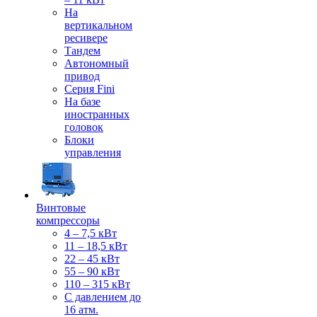
На
вертикальном
ресивере
Тандем
Автономный
привод
Серия Fini
На базе
иностранных
головок
Блоки
управления
Винтовые
компрессоры
4 – 7,5 кВт
11 – 18,5 кВт
22 – 45 кВт
55 – 90 кВт
110 – 315 кВт
С давлением до
16 атм.