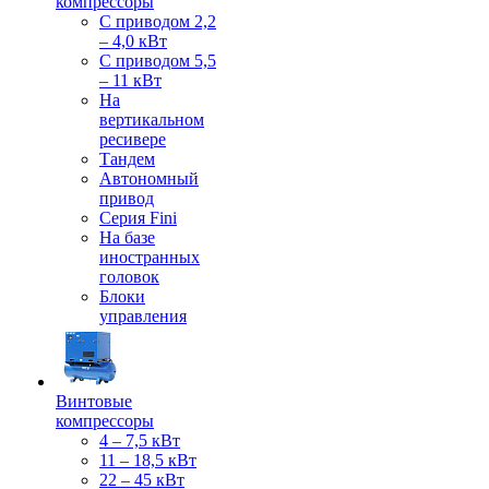
компрессоры
С приводом 2,2
– 4,0 кВт
С приводом 5,5
– 11 кВт
На
вертикальном
ресивере
Тандем
Автономный
привод
Серия Fini
На базе
иностранных
головок
Блоки
управления
Винтовые
компрессоры
4 – 7,5 кВт
11 – 18,5 кВт
22 – 45 кВт