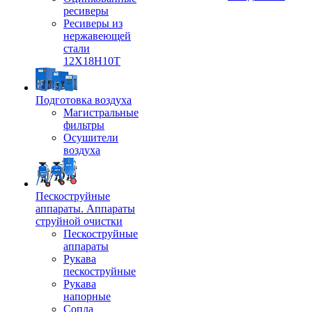
ресиверы
Ресиверы из
нержавеющей
стали
12Х18Н10Т
Подготовка воздуха
Магистральные
фильтры
Осушители
воздуха
Пескоструйные
аппараты. Аппараты
струйной очистки
Пескоструйные
аппараты
Рукава
пескоструйные
Рукава
напорные
Сопла