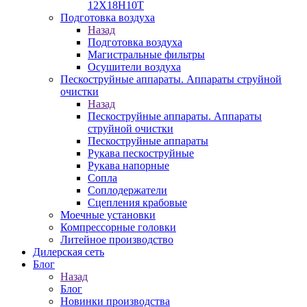
12Х18Н10Т
Подготовка воздуха
Назад
Подготовка воздуха
Магистральные фильтры
Осушители воздуха
Пескоструйные аппараты. Аппараты струйной
очистки
Назад
Пескоструйные аппараты. Аппараты
струйной очистки
Пескоструйные аппараты
Рукава пескоструйные
Рукава напорные
Сопла
Соплодержатели
Сцепления крабовые
Моечные установки
Компрессорные головки
Литейное производство
Дилерская сеть
Блог
Назад
Блог
Новинки производства