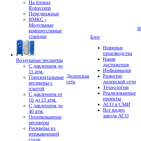
На блоках
Rotorcomp
Передвижные
ВМКС -
Модульные
И
компрессорные
станции
Блог
Новинки
производства
Наши
Воздушные ресиверы
достижения
С давлением до
Информация
11 атм.
Дилерская
Развитие
Горизонтальные
сеть
дилерской сети
ресиверы с
Технологии
плитой
Реализованные
С давлением от
проекты
16 до 21 атм.
АСО в СМИ
С давлением до
Все видео
40 атм.
завода АСО
Оцинкованные
ресиверы
Ресиверы из
нержавеющей
стали