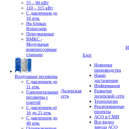
55 – 90 кВт
110 – 315 кВт
С давлением до
16 атм.
На блоках
Rotorcomp
Передвижные
ВМКС -
Модульные
И
компрессорные
станции
Блог
Новинки
производства
Наши
Воздушные ресиверы
достижения
С давлением до
Информация
11 атм.
Дилерская
Развитие
Горизонтальные
сеть
дилерской сети
ресиверы с
Технологии
плитой
Реализованные
С давлением от
проекты
16 до 21 атм.
АСО в СМИ
С давлением до
Все видео
40 атм.
завода АСО
Оцинкованные