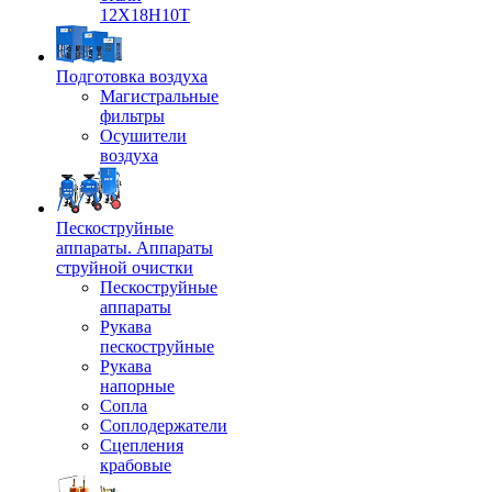
12Х18Н10Т
Подготовка воздуха
Магистральные
фильтры
Осушители
воздуха
Пескоструйные
аппараты. Аппараты
струйной очистки
Пескоструйные
аппараты
Рукава
пескоструйные
Рукава
напорные
Сопла
Соплодержатели
Сцепления
крабовые