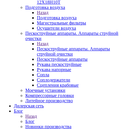
12Х18Н10Т
Подготовка воздуха
Назад
Подготовка воздуха
Магистральные фильтры
Осушители воздуха
Пескоструйные аппараты. Аппараты струйной
очистки
Назад
Пескоструйные аппараты. Аппараты
струйной очистки
Пескоструйные аппараты
Рукава пескоструйные
Рукава напорные
Сопла
Соплодержатели
Сцепления крабовые
Моечные установки
Компрессорные головки
Литейное производство
Дилерская сеть
Блог
Назад
Блог
Новинки производства