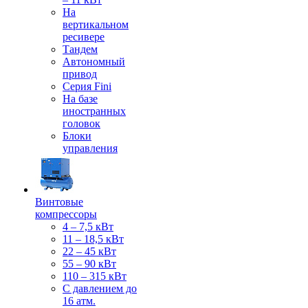
На
вертикальном
ресивере
Тандем
Автономный
привод
Серия Fini
На базе
иностранных
головок
Блоки
управления
Винтовые
компрессоры
4 – 7,5 кВт
11 – 18,5 кВт
22 – 45 кВт
55 – 90 кВт
110 – 315 кВт
С давлением до
16 атм.