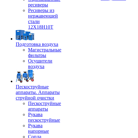
ресиверы
Ресиверы из
нержавеющей
стали
12Х18Н10Т
Подготовка воздуха
Магистральные
фильтры
Осушители
воздуха
Пескоструйные
аппараты. Аппараты
струйной очистки
Пескоструйные
аппараты
Рукава
пескоструйные
Рукава
напорные
Сопла