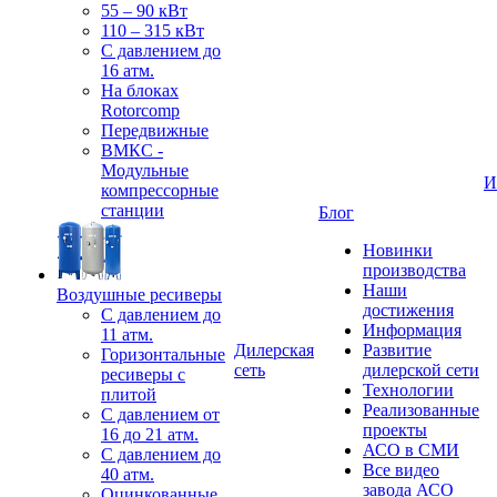
55 – 90 кВт
110 – 315 кВт
С давлением до
16 атм.
На блоках
Rotorcomp
Передвижные
ВМКС -
Модульные
И
компрессорные
станции
Блог
Новинки
производства
Наши
Воздушные ресиверы
достижения
С давлением до
Информация
11 атм.
Дилерская
Развитие
Горизонтальные
сеть
дилерской сети
ресиверы с
Технологии
плитой
Реализованные
С давлением от
проекты
16 до 21 атм.
АСО в СМИ
С давлением до
Все видео
40 атм.
завода АСО
Оцинкованные