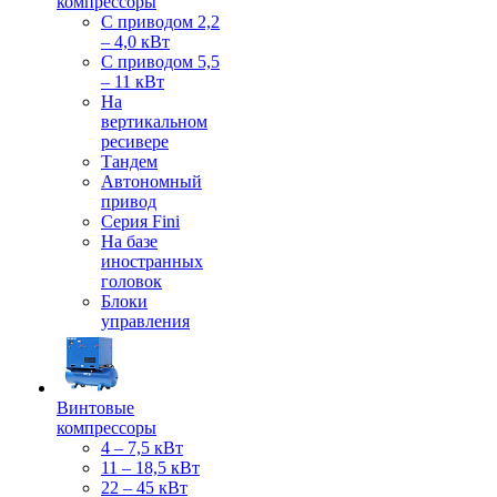
компрессоры
С приводом 2,2
– 4,0 кВт
С приводом 5,5
– 11 кВт
На
вертикальном
ресивере
Тандем
Автономный
привод
Серия Fini
На базе
иностранных
головок
Блоки
управления
Винтовые
компрессоры
4 – 7,5 кВт
11 – 18,5 кВт
22 – 45 кВт