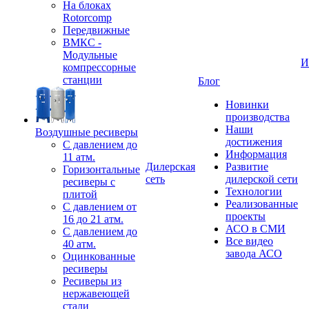
На блоках
Rotorcomp
Передвижные
ВМКС -
Модульные
И
компрессорные
станции
Блог
Новинки
производства
Наши
Воздушные ресиверы
достижения
С давлением до
Информация
11 атм.
Дилерская
Развитие
Горизонтальные
сеть
дилерской сети
ресиверы с
Технологии
плитой
Реализованные
С давлением от
проекты
16 до 21 атм.
АСО в СМИ
С давлением до
Все видео
40 атм.
завода АСО
Оцинкованные
ресиверы
Ресиверы из
нержавеющей
стали