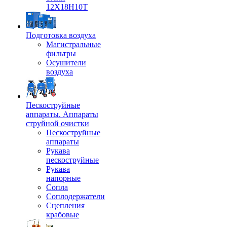
12Х18Н10Т
Подготовка воздуха
Магистральные
фильтры
Осушители
воздуха
Пескоструйные
аппараты. Аппараты
струйной очистки
Пескоструйные
аппараты
Рукава
пескоструйные
Рукава
напорные
Сопла
Соплодержатели
Сцепления
крабовые