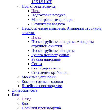
12Х18Н10Т
Подготовка воздуха
Назад
Подготовка воздуха
Магистральные фильтры
Осушители воздуха
Пескоструйные аппараты. Аппараты струйной
очистки
Назад
Пескоструйные аппараты. Аппараты
струйной очистки
Пескоструйные аппараты
Рукава пескоструйные
Рукава напорные
Сопла
Соплодержатели
Сцепления крабовые
Моечные установки
Компрессорные головки
Литейное производство
Дилерская сеть
Блог
Назад
Блог
Новинки производства