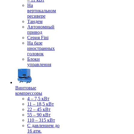
На
вертикальном
ресивере
Тандем
Автономный
привод
Серия Fini
На базе
иностранных
головок
Блоки
управления
Винтовые
компрессоры
4 – 7,5 кВт
11 – 18,5 кВт
22 – 45 кВт
55 – 90 кВт
110 – 315 кВт
С давлением до
16 атм.