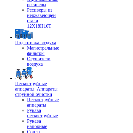
ресиверы
Ресиверы из
нержавеющей
стали
12Х18Н10Т
Подготовка воздуха
Магистральные
фильтры
Осушители
воздуха
Пескоструйные
аппараты. Аппараты
струйной очистки
Пескоструйные
аппараты
Рукава
пескоструйные
Рукава
напорные
Сопла