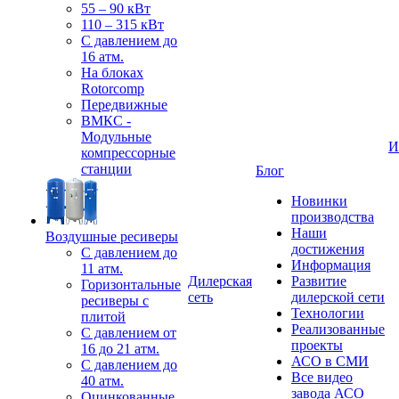
55 – 90 кВт
110 – 315 кВт
С давлением до
16 атм.
На блоках
Rotorcomp
Передвижные
ВМКС -
Модульные
И
компрессорные
станции
Блог
Новинки
производства
Наши
Воздушные ресиверы
достижения
С давлением до
Информация
11 атм.
Дилерская
Развитие
Горизонтальные
сеть
дилерской сети
ресиверы с
Технологии
плитой
Реализованные
С давлением от
проекты
16 до 21 атм.
АСО в СМИ
С давлением до
Все видео
40 атм.
завода АСО
Оцинкованные