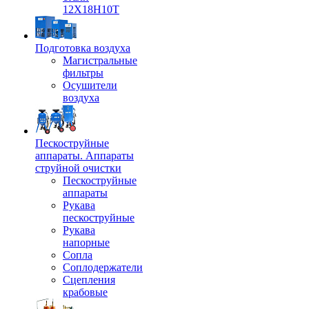
12Х18Н10Т
Подготовка воздуха
Магистральные
фильтры
Осушители
воздуха
Пескоструйные
аппараты. Аппараты
струйной очистки
Пескоструйные
аппараты
Рукава
пескоструйные
Рукава
напорные
Сопла
Соплодержатели
Сцепления
крабовые