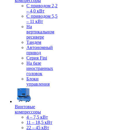
компрессоры
С приводом 2,2
– 4,0 кВт
С приводом 5,5
– 11 кВт
На
вертикальном
ресивере
Тандем
Автономный
привод
Серия Fini
На базе
иностранных
головок
Блоки
управления
Винтовые
компрессоры
4 – 7,5 кВт
11 – 18,5 кВт
22 – 45 кВт