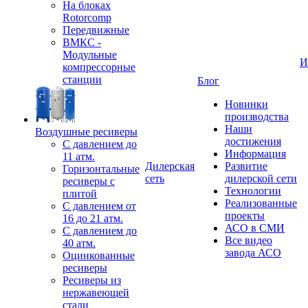
На блоках
Rotorcomp
Передвижные
ВМКС -
Модульные
И
компрессорные
станции
Блог
Новинки
производства
Наши
Воздушные ресиверы
достижения
С давлением до
Информация
11 атм.
Дилерская
Развитие
Горизонтальные
сеть
дилерской сети
ресиверы с
Технологии
плитой
Реализованные
С давлением от
проекты
16 до 21 атм.
АСО в СМИ
С давлением до
Все видео
40 атм.
завода АСО
Оцинкованные
ресиверы
Ресиверы из
нержавеющей
стали