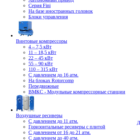
Серия Fini
На базе иностранных головок
Блоки управления
Винтовые компрессоры
4 – 7,5 кВт
11 – 18,5 кВт
22 – 45 кВт
55 – 90 кВт
110 – 315 кВт
С давлением до 16 атм.
На блоках Rotorcomp
Передвижные
ВМКС - Модульные компрессорные станции
Воздушные ресиверы
С давлением до 11 атм.
Д
Горизонтальные ресиверы с плитой
С давлением от 16 до 21 атм.
С давлением до 40 атм.