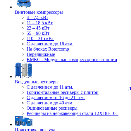
Винтовые компрессоры
4 – 7,5 кВт
11 – 18,5 кВт
22 – 45 кВт
55 – 90 кВт
110 – 315 кВт
С давлением до 16 атм.
На блоках Rotorcomp
Передвижные
ВМКС - Модульные компрессорные станции
Воздушные ресиверы
С давлением до 11 атм.
Д
Горизонтальные ресиверы с плитой
С давлением от 16 до 21 атм.
С давлением до 40 атм.
Оцинкованные ресиверы
Ресиверы из нержавеющей стали 12Х18Н10Т
Подготовка воздуха