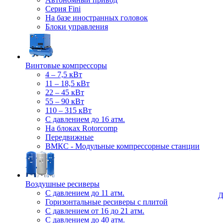
Серия Fini
На базе иностранных головок
Блоки управления
Винтовые компрессоры
4 – 7,5 кВт
11 – 18,5 кВт
22 – 45 кВт
55 – 90 кВт
110 – 315 кВт
С давлением до 16 атм.
На блоках Rotorcomp
Передвижные
ВМКС - Модульные компрессорные станции
Воздушные ресиверы
С давлением до 11 атм.
Д
Горизонтальные ресиверы с плитой
С давлением от 16 до 21 атм.
С давлением до 40 атм.