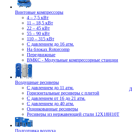
Винтовые компрессоры
4 – 7,5 кВт
11 – 18,5 кВт
22 – 45 кВт
55 – 90 кВт
110 – 315 кВт
С давлением до 16 атм.
На блоках Rotorcomp
Передвижные
ВМКС - Модульные компрессорные станции
Воздушные ресиверы
С давлением до 11 атм.
Д
Горизонтальные ресиверы с плитой
С давлением от 16 до 21 атм.
С давлением до 40 атм.
Оцинкованные ресиверы
Ресиверы из нержавеющей стали 12Х18Н10Т
Подготовка воздуха