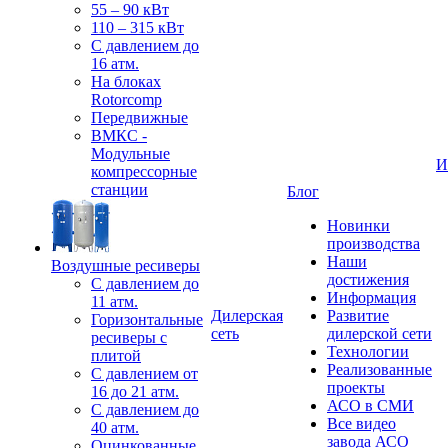
55 – 90 кВт
110 – 315 кВт
С давлением до
16 атм.
На блоках
Rotorcomp
Передвижные
ВМКС -
Модульные
И
компрессорные
станции
Блог
Новинки
производства
Наши
Воздушные ресиверы
достижения
С давлением до
Информация
11 атм.
Дилерская
Развитие
Горизонтальные
сеть
дилерской сети
ресиверы с
Технологии
плитой
Реализованные
С давлением от
проекты
16 до 21 атм.
АСО в СМИ
С давлением до
Все видео
40 атм.
завода АСО
Оцинкованные