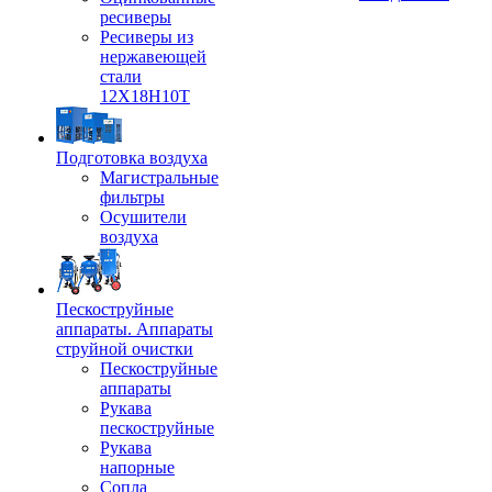
ресиверы
Ресиверы из
нержавеющей
стали
12Х18Н10Т
Подготовка воздуха
Магистральные
фильтры
Осушители
воздуха
Пескоструйные
аппараты. Аппараты
струйной очистки
Пескоструйные
аппараты
Рукава
пескоструйные
Рукава
напорные
Сопла