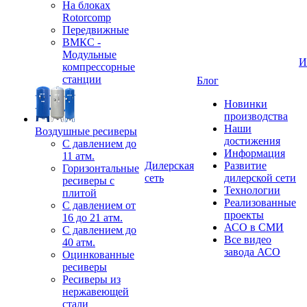
На блоках
Rotorcomp
Передвижные
ВМКС -
Модульные
И
компрессорные
станции
Блог
Новинки
производства
Наши
Воздушные ресиверы
достижения
С давлением до
Информация
11 атм.
Дилерская
Развитие
Горизонтальные
сеть
дилерской сети
ресиверы с
Технологии
плитой
Реализованные
С давлением от
проекты
16 до 21 атм.
АСО в СМИ
С давлением до
Все видео
40 атм.
завода АСО
Оцинкованные
ресиверы
Ресиверы из
нержавеющей
стали