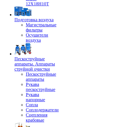
12Х18Н10Т
Подготовка воздуха
Магистральные
фильтры
Осушители
воздуха
Пескоструйные
аппараты. Аппараты
струйной очистки
Пескоструйные
аппараты
Рукава
пескоструйные
Рукава
напорные
Сопла
Соплодержатели
Сцепления
крабовые