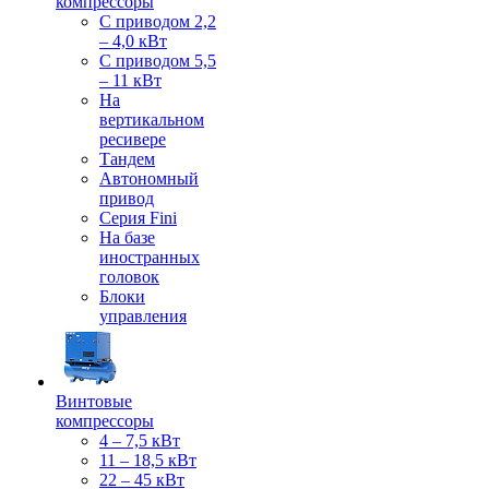
компрессоры
С приводом 2,2
– 4,0 кВт
С приводом 5,5
– 11 кВт
На
вертикальном
ресивере
Тандем
Автономный
привод
Серия Fini
На базе
иностранных
головок
Блоки
управления
Винтовые
компрессоры
4 – 7,5 кВт
11 – 18,5 кВт
22 – 45 кВт