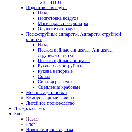
12Х18Н10Т
Подготовка воздуха
Назад
Подготовка воздуха
Магистральные фильтры
Осушители воздуха
Пескоструйные аппараты. Аппараты струйной
очистки
Назад
Пескоструйные аппараты. Аппараты
струйной очистки
Пескоструйные аппараты
Рукава пескоструйные
Рукава напорные
Сопла
Соплодержатели
Сцепления крабовые
Моечные установки
Компрессорные головки
Литейное производство
Дилерская сеть
Блог
Назад
Блог
Новинки производства