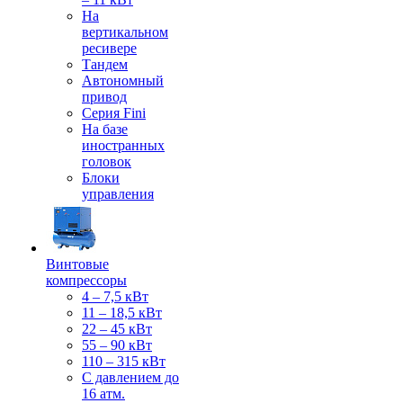
На
вертикальном
ресивере
Тандем
Автономный
привод
Серия Fini
На базе
иностранных
головок
Блоки
управления
Винтовые
компрессоры
4 – 7,5 кВт
11 – 18,5 кВт
22 – 45 кВт
55 – 90 кВт
110 – 315 кВт
С давлением до
16 атм.