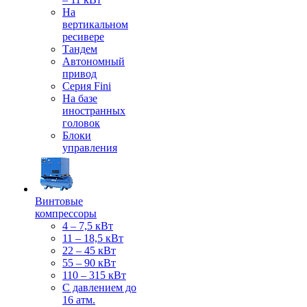
На
вертикальном
ресивере
Тандем
Автономный
привод
Серия Fini
На базе
иностранных
головок
Блоки
управления
Винтовые
компрессоры
4 – 7,5 кВт
11 – 18,5 кВт
22 – 45 кВт
55 – 90 кВт
110 – 315 кВт
С давлением до
16 атм.