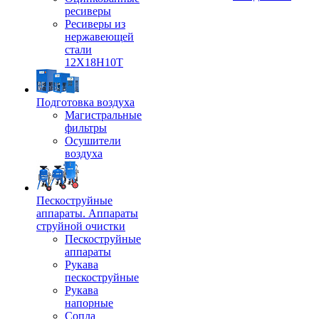
ресиверы
Ресиверы из
нержавеющей
стали
12Х18Н10Т
Подготовка воздуха
Магистральные
фильтры
Осушители
воздуха
Пескоструйные
аппараты. Аппараты
струйной очистки
Пескоструйные
аппараты
Рукава
пескоструйные
Рукава
напорные
Сопла