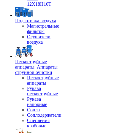
12Х18Н10Т
Подготовка воздуха
Магистральные
фильтры
Осушители
воздуха
Пескоструйные
аппараты. Аппараты
струйной очистки
Пескоструйные
аппараты
Рукава
пескоструйные
Рукава
напорные
Сопла
Соплодержатели
Сцепления
крабовые