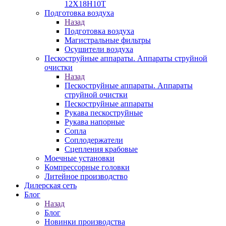
12Х18Н10Т
Подготовка воздуха
Назад
Подготовка воздуха
Магистральные фильтры
Осушители воздуха
Пескоструйные аппараты. Аппараты струйной
очистки
Назад
Пескоструйные аппараты. Аппараты
струйной очистки
Пескоструйные аппараты
Рукава пескоструйные
Рукава напорные
Сопла
Соплодержатели
Сцепления крабовые
Моечные установки
Компрессорные головки
Литейное производство
Дилерская сеть
Блог
Назад
Блог
Новинки производства