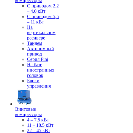
компрессоры
С приводом 2,2
– 4,0 кВт
С приводом 5,5
– 11 кВт
На
вертикальном
ресивере
Тандем
Автономный
привод
Серия Fini
На базе
иностранных
головок
Блоки
управления
Винтовые
компрессоры
4 – 7,5 кВт
11 – 18,5 кВт
22 – 45 кВт