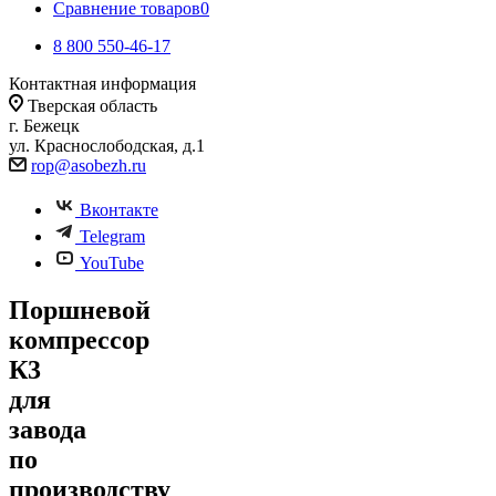
Сравнение товаров
0
8 800 550-46-17
Контактная информация
Тверская область
г. Бежецк
ул. Краснослободская, д.1
rop@asobezh.ru
Вконтакте
Telegram
YouTube
Поршневой
компрессор
К3
для
завода
по
производству