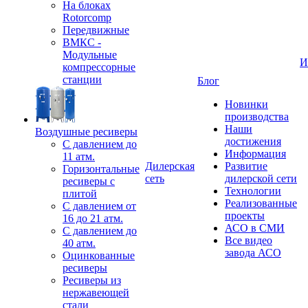
На блоках
Rotorcomp
Передвижные
ВМКС -
Модульные
И
компрессорные
станции
Блог
Новинки
производства
Наши
Воздушные ресиверы
достижения
С давлением до
Информация
11 атм.
Дилерская
Развитие
Горизонтальные
сеть
дилерской сети
ресиверы с
Технологии
плитой
Реализованные
С давлением от
проекты
16 до 21 атм.
АСО в СМИ
С давлением до
Все видео
40 атм.
завода АСО
Оцинкованные
ресиверы
Ресиверы из
нержавеющей
стали