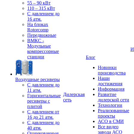
55 – 90 кВт
110 – 315 кВт
С давлением до
16 атм.
На блоках
Rotorcomp
Передвижные
ВМКС -
Модульные
И
компрессорные
станции
Блог
Новинки
производства
Наши
Воздушные ресиверы
достижения
С давлением до
Информация
11 атм.
Дилерская
Развитие
Горизонтальные
сеть
дилерской сети
ресиверы с
Технологии
плитой
Реализованные
С давлением от
проекты
16 до 21 атм.
АСО в СМИ
С давлением до
Все видео
40 атм.
завода АСО
Оцинкованные