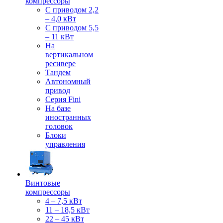
компрессоры
С приводом 2,2
– 4,0 кВт
С приводом 5,5
– 11 кВт
На
вертикальном
ресивере
Тандем
Автономный
привод
Серия Fini
На базе
иностранных
головок
Блоки
управления
Винтовые
компрессоры
4 – 7,5 кВт
11 – 18,5 кВт
22 – 45 кВт