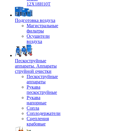
12Х18Н10Т
Подготовка воздуха
Магистральные
фильтры
Осушители
воздуха
Пескоструйные
аппараты. Аппараты
струйной очистки
Пескоструйные
аппараты
Рукава
пескоструйные
Рукава
напорные
Сопла
Соплодержатели
Сцепления
крабовые