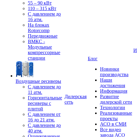
55 – 90 кВт
110 – 315 кВт
С давлением до
16 атм.
На блоках
Rotorcomp
Передвижные
ВМКС -
Модульные
И
компрессорные
станции
Блог
Новинки
производства
Наши
Воздушные ресиверы
достижения
С давлением до
Информация
11 атм.
Дилерская
Развитие
Горизонтальные
сеть
дилерской сети
ресиверы с
Технологии
плитой
Реализованные
С давлением от
проекты
16 до 21 атм.
АСО в СМИ
С давлением до
Все видео
40 атм.
завода АСО
Оцинкованные