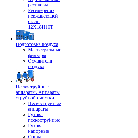
ресиверы
Ресиверы из
нержавеющей
стали
12Х18Н10Т
Подготовка воздуха
Магистральные
фильтры
Осушители
воздуха
Пескоструйные
аппараты. Аппараты
струйной очистки
Пескоструйные
аппараты
Рукава
пескоструйные
Рукава
напорные
Сопла