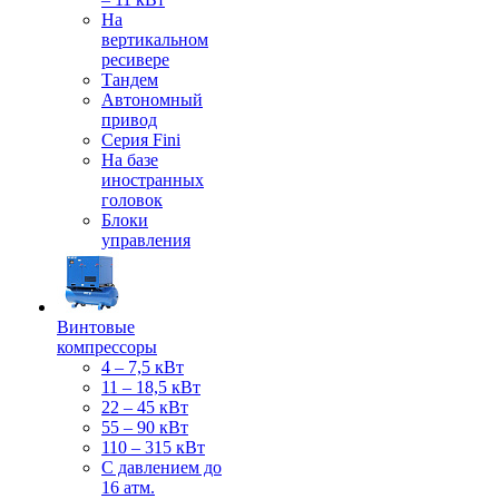
На
вертикальном
ресивере
Тандем
Автономный
привод
Серия Fini
На базе
иностранных
головок
Блоки
управления
Винтовые
компрессоры
4 – 7,5 кВт
11 – 18,5 кВт
22 – 45 кВт
55 – 90 кВт
110 – 315 кВт
С давлением до
16 атм.