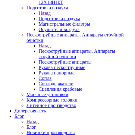
12Х18Н10Т
Подготовка воздуха
Назад
Подготовка воздуха
Магистральные фильтры
Осушители воздуха
Пескоструйные аппараты. Аппараты струйной
очистки
Назад
Пескоструйные аппараты. Аппараты
струйной очистки
Пескоструйные аппараты
Рукава пескоструйные
Рукава напорные
Сопла
Соплодержатели
Сцепления крабовые
Моечные установки
Компрессорные головки
Литейное производство
Дилерская сеть
Блог
Назад
Блог
Новинки производства