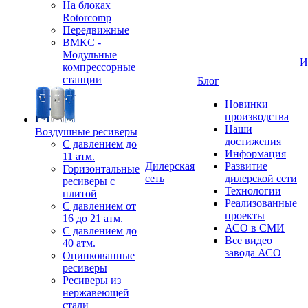
На блоках
Rotorcomp
Передвижные
ВМКС -
Модульные
И
компрессорные
станции
Блог
Новинки
производства
Наши
Воздушные ресиверы
достижения
С давлением до
Информация
11 атм.
Дилерская
Развитие
Горизонтальные
сеть
дилерской сети
ресиверы с
Технологии
плитой
Реализованные
С давлением от
проекты
16 до 21 атм.
АСО в СМИ
С давлением до
Все видео
40 атм.
завода АСО
Оцинкованные
ресиверы
Ресиверы из
нержавеющей
стали