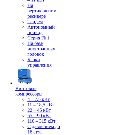
На
вертикальном
ресивере
Тандем
Автономный
привод
Серия Fini
На базе
иностранных
головок
Блоки
управления
Винтовые
компрессоры
4 – 7,5 кВт
11 – 18,5 кВт
22 – 45 кВт
55 – 90 кВт
110 – 315 кВт
С давлением до
16 атм.