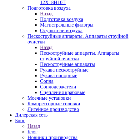
12Х18Н10Т
Подготовка воздуха
Назад
Подготовка воздуха
Магистральные фильтры
Осушители воздуха
Пескоструйные аппараты. Аппараты струйной
очистки
Назад
Пескоструйные аппараты. Аппараты
струйной очистки
Пескоструйные аппараты
Рукава пескоструйные
Рукава напорные
Сопла
Соплодержатели
Сцепления крабовые
Моечные установки
Компрессорные головки
Литейное производство
Дилерская сеть
Блог
Назад
Блог
Новинки производства