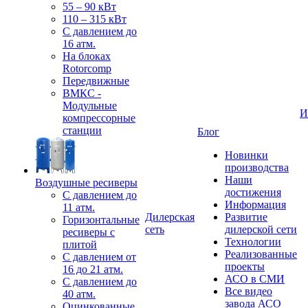
55 – 90 кВт
110 – 315 кВт
С давлением до
16 атм.
На блоках
Rotorcomp
Передвижные
ВМКС -
Модульные
И
компрессорные
станции
Блог
Новинки
производства
Наши
Воздушные ресиверы
достижения
С давлением до
Информация
11 атм.
Дилерская
Развитие
Горизонтальные
сеть
дилерской сети
ресиверы с
Технологии
плитой
Реализованные
С давлением от
проекты
16 до 21 атм.
АСО в СМИ
С давлением до
Все видео
40 атм.
завода АСО
Оцинкованные