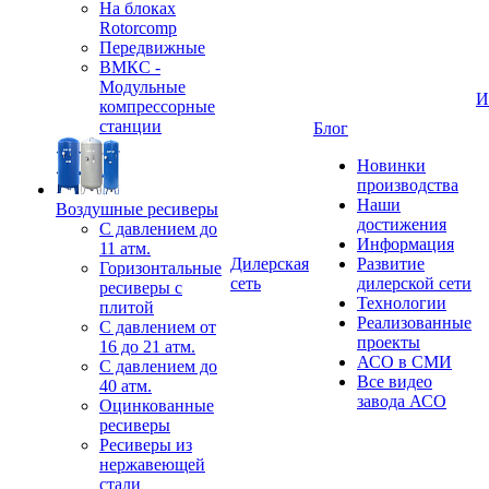
На блоках
Rotorcomp
Передвижные
ВМКС -
Модульные
И
компрессорные
станции
Блог
Новинки
производства
Наши
Воздушные ресиверы
достижения
С давлением до
Информация
11 атм.
Дилерская
Развитие
Горизонтальные
сеть
дилерской сети
ресиверы с
Технологии
плитой
Реализованные
С давлением от
проекты
16 до 21 атм.
АСО в СМИ
С давлением до
Все видео
40 атм.
завода АСО
Оцинкованные
ресиверы
Ресиверы из
нержавеющей
стали