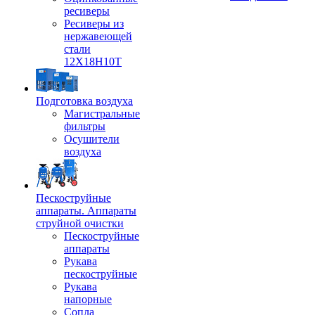
ресиверы
Ресиверы из
нержавеющей
стали
12Х18Н10Т
Подготовка воздуха
Магистральные
фильтры
Осушители
воздуха
Пескоструйные
аппараты. Аппараты
струйной очистки
Пескоструйные
аппараты
Рукава
пескоструйные
Рукава
напорные
Сопла