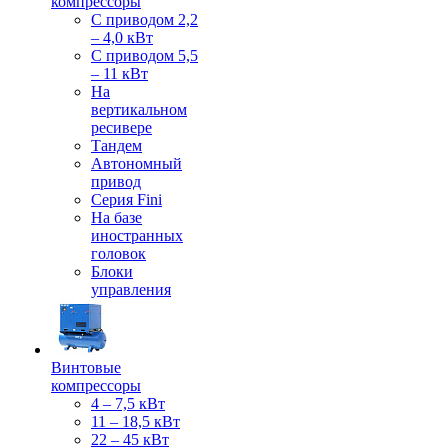
компрессоры
С приводом 2,2
– 4,0 кВт
С приводом 5,5
– 11 кВт
На
вертикальном
ресивере
Тандем
Автономный
привод
Серия Fini
На базе
иностранных
головок
Блоки
управления
Винтовые
компрессоры
4 – 7,5 кВт
11 – 18,5 кВт
22 – 45 кВт