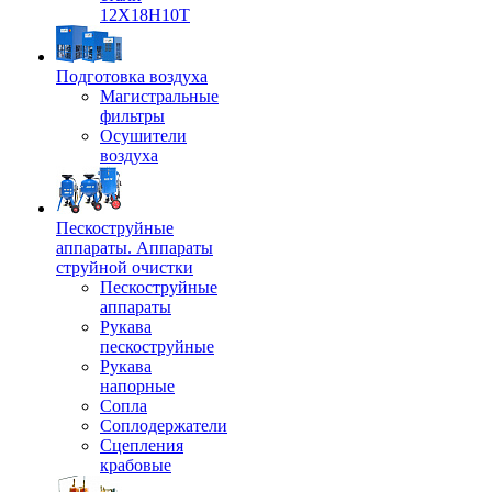
12Х18Н10Т
Подготовка воздуха
Магистральные
фильтры
Осушители
воздуха
Пескоструйные
аппараты. Аппараты
струйной очистки
Пескоструйные
аппараты
Рукава
пескоструйные
Рукава
напорные
Сопла
Соплодержатели
Сцепления
крабовые