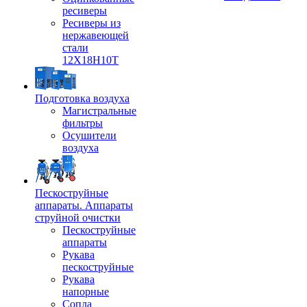
ресиверы
Ресиверы из
нержавеющей
стали
12Х18Н10Т
Подготовка воздуха
Магистральные
фильтры
Осушители
воздуха
Пескоструйные
аппараты. Аппараты
струйной очистки
Пескоструйные
аппараты
Рукава
пескоструйные
Рукава
напорные
Сопла