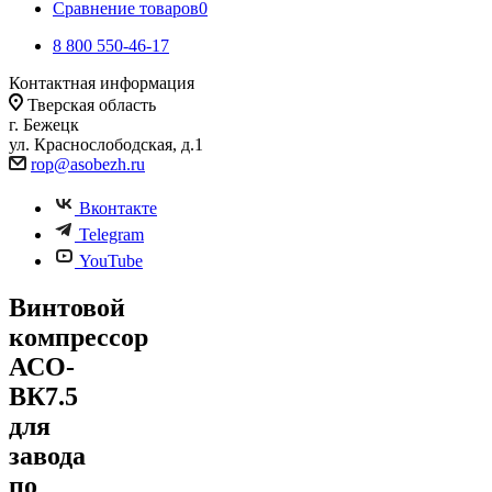
Сравнение товаров
0
8 800 550-46-17
Контактная информация
Тверская область
г. Бежецк
ул. Краснослободская, д.1
rop@asobezh.ru
Вконтакте
Telegram
YouTube
Винтовой
компрессор
АСО-
ВК7.5
для
завода
по