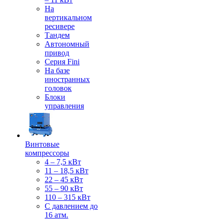
На
вертикальном
ресивере
Тандем
Автономный
привод
Серия Fini
На базе
иностранных
головок
Блоки
управления
Винтовые
компрессоры
4 – 7,5 кВт
11 – 18,5 кВт
22 – 45 кВт
55 – 90 кВт
110 – 315 кВт
С давлением до
16 атм.