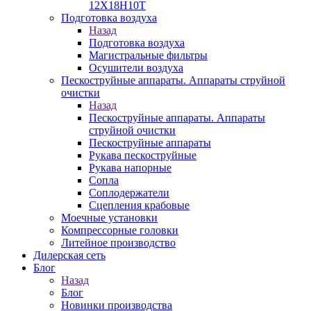
12Х18Н10Т
Подготовка воздуха
Назад
Подготовка воздуха
Магистральные фильтры
Осушители воздуха
Пескоструйные аппараты. Аппараты струйной
очистки
Назад
Пескоструйные аппараты. Аппараты
струйной очистки
Пескоструйные аппараты
Рукава пескоструйные
Рукава напорные
Сопла
Соплодержатели
Сцепления крабовые
Моечные установки
Компрессорные головки
Литейное производство
Дилерская сеть
Блог
Назад
Блог
Новинки производства