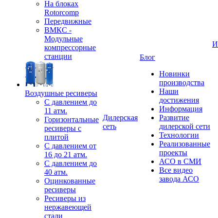
На блоках
Rotorcomp
Передвижные
ВМКС -
Модульные
И
компрессорные
станции
Блог
Новинки
производства
Наши
Воздушные ресиверы
достижения
С давлением до
Информация
11 атм.
Дилерская
Развитие
Горизонтальные
сеть
дилерской сети
ресиверы с
Технологии
плитой
Реализованные
С давлением от
проекты
16 до 21 атм.
АСО в СМИ
С давлением до
Все видео
40 атм.
завода АСО
Оцинкованные
ресиверы
Ресиверы из
нержавеющей
стали