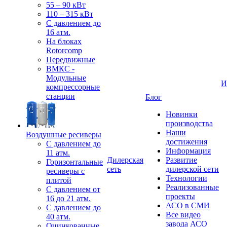
55 – 90 кВт
110 – 315 кВт
С давлением до
16 атм.
На блоках
Rotorcomp
Передвижные
ВМКС -
Модульные
И
компрессорные
станции
Блог
Новинки
производства
Наши
Воздушные ресиверы
достижения
С давлением до
Информация
11 атм.
Дилерская
Развитие
Горизонтальные
сеть
дилерской сети
ресиверы с
Технологии
плитой
Реализованные
С давлением от
проекты
16 до 21 атм.
АСО в СМИ
С давлением до
Все видео
40 атм.
завода АСО
Оцинкованные