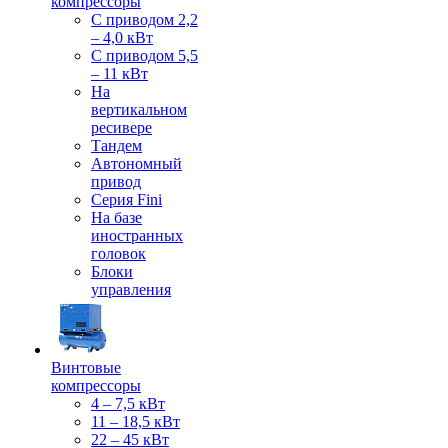
компрессоры
С приводом 2,2
– 4,0 кВт
С приводом 5,5
– 11 кВт
На
вертикальном
ресивере
Тандем
Автономный
привод
Серия Fini
На базе
иностранных
головок
Блоки
управления
Винтовые
компрессоры
4 – 7,5 кВт
11 – 18,5 кВт
22 – 45 кВт