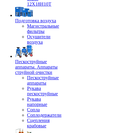
12Х18Н10Т
Подготовка воздуха
Магистральные
фильтры
Осушители
воздуха
Пескоструйные
аппараты. Аппараты
струйной очистки
Пескоструйные
аппараты
Рукава
пескоструйные
Рукава
напорные
Сопла
Соплодержатели
Сцепления
крабовые