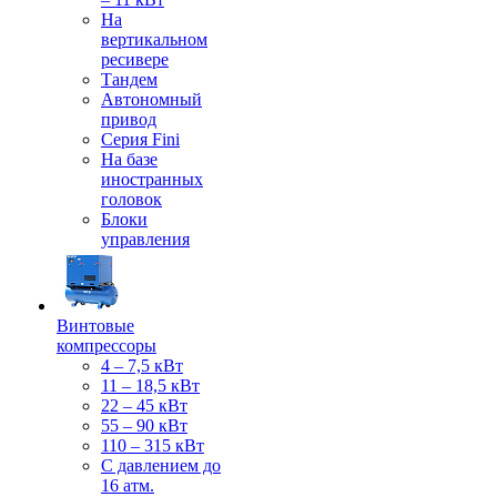
На
вертикальном
ресивере
Тандем
Автономный
привод
Серия Fini
На базе
иностранных
головок
Блоки
управления
Винтовые
компрессоры
4 – 7,5 кВт
11 – 18,5 кВт
22 – 45 кВт
55 – 90 кВт
110 – 315 кВт
С давлением до
16 атм.