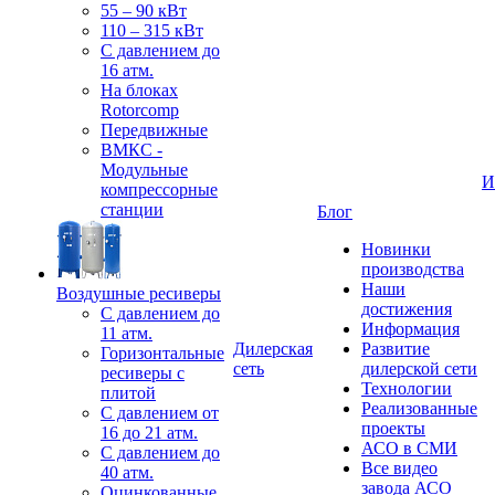
55 – 90 кВт
110 – 315 кВт
С давлением до
16 атм.
На блоках
Rotorcomp
Передвижные
ВМКС -
Модульные
И
компрессорные
станции
Блог
Новинки
производства
Наши
Воздушные ресиверы
достижения
С давлением до
Информация
11 атм.
Дилерская
Развитие
Горизонтальные
сеть
дилерской сети
ресиверы с
Технологии
плитой
Реализованные
С давлением от
проекты
16 до 21 атм.
АСО в СМИ
С давлением до
Все видео
40 атм.
завода АСО
Оцинкованные