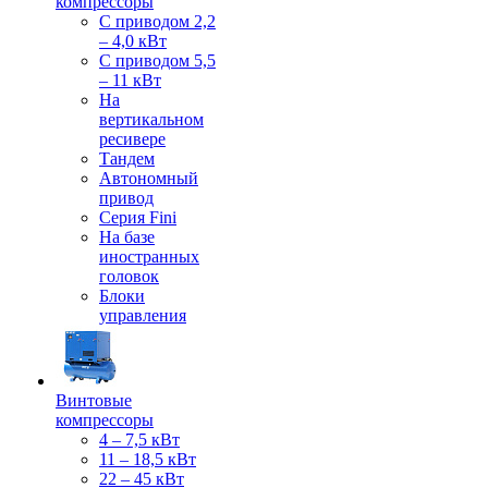
компрессоры
С приводом 2,2
– 4,0 кВт
С приводом 5,5
– 11 кВт
На
вертикальном
ресивере
Тандем
Автономный
привод
Серия Fini
На базе
иностранных
головок
Блоки
управления
Винтовые
компрессоры
4 – 7,5 кВт
11 – 18,5 кВт
22 – 45 кВт