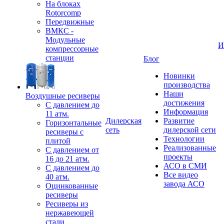
На блоках
Rotorcomp
Передвижные
ВМКС -
Модульные
И
компрессорные
станции
Блог
Новинки
производства
Наши
Воздушные ресиверы
достижения
С давлением до
Информация
11 атм.
Дилерская
Развитие
Горизонтальные
сеть
дилерской сети
ресиверы с
Технологии
плитой
Реализованные
С давлением от
проекты
16 до 21 атм.
АСО в СМИ
С давлением до
Все видео
40 атм.
завода АСО
Оцинкованные
ресиверы
Ресиверы из
нержавеющей
стали