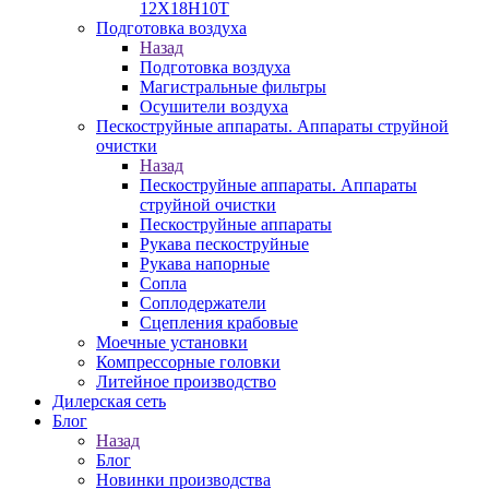
12Х18Н10Т
Подготовка воздуха
Назад
Подготовка воздуха
Магистральные фильтры
Осушители воздуха
Пескоструйные аппараты. Аппараты струйной
очистки
Назад
Пескоструйные аппараты. Аппараты
струйной очистки
Пескоструйные аппараты
Рукава пескоструйные
Рукава напорные
Сопла
Соплодержатели
Сцепления крабовые
Моечные установки
Компрессорные головки
Литейное производство
Дилерская сеть
Блог
Назад
Блог
Новинки производства