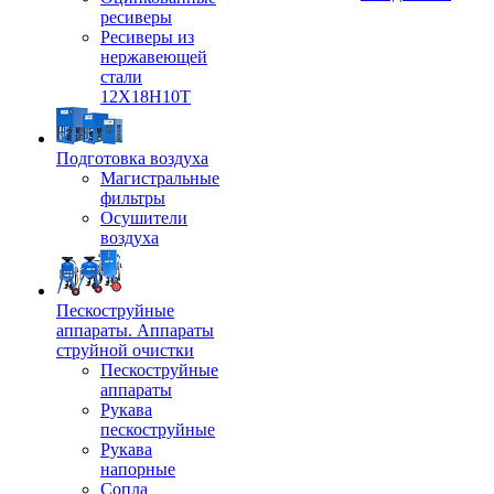
ресиверы
Ресиверы из
нержавеющей
стали
12Х18Н10Т
Подготовка воздуха
Магистральные
фильтры
Осушители
воздуха
Пескоструйные
аппараты. Аппараты
струйной очистки
Пескоструйные
аппараты
Рукава
пескоструйные
Рукава
напорные
Сопла