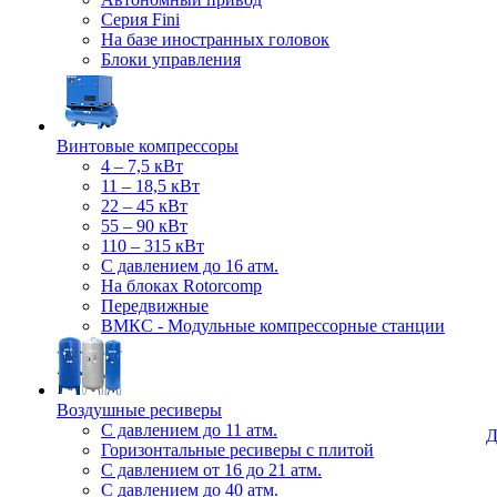
Серия Fini
На базе иностранных головок
Блоки управления
Винтовые компрессоры
4 – 7,5 кВт
11 – 18,5 кВт
22 – 45 кВт
55 – 90 кВт
110 – 315 кВт
С давлением до 16 атм.
На блоках Rotorcomp
Передвижные
ВМКС - Модульные компрессорные станции
Воздушные ресиверы
С давлением до 11 атм.
Д
Горизонтальные ресиверы с плитой
С давлением от 16 до 21 атм.
С давлением до 40 атм.