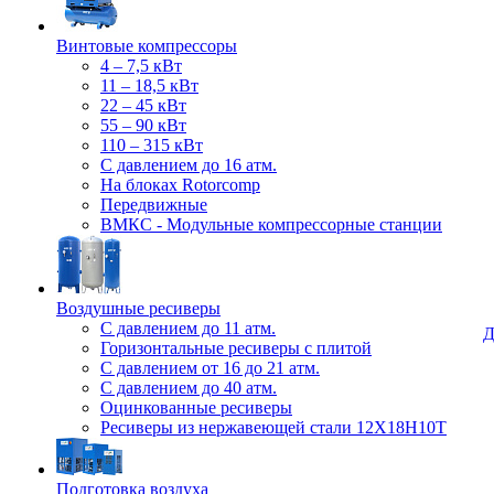
Винтовые компрессоры
4 – 7,5 кВт
11 – 18,5 кВт
22 – 45 кВт
55 – 90 кВт
110 – 315 кВт
С давлением до 16 атм.
На блоках Rotorcomp
Передвижные
ВМКС - Модульные компрессорные станции
Воздушные ресиверы
С давлением до 11 атм.
Д
Горизонтальные ресиверы с плитой
С давлением от 16 до 21 атм.
С давлением до 40 атм.
Оцинкованные ресиверы
Ресиверы из нержавеющей стали 12Х18Н10Т
Подготовка воздуха