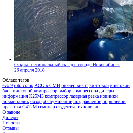
Открыт региональный склад в городе Новосибирск
26 апреля 2018
Облако тегов
evo 9
rotorcomp
АСО в СМИ
бизнес-визит
винтовой
винтовой
блок
винтовой компрессор
выбор компрессора
дилеры
информация
К25М3
компрессор
лазерная резка
новинки
новый ролик
обзор
обслуживание
поздравление
поршневой
практика
С412М
семинар
студенты
технологии
О заводе
Дилеры
Новости
Отзывы