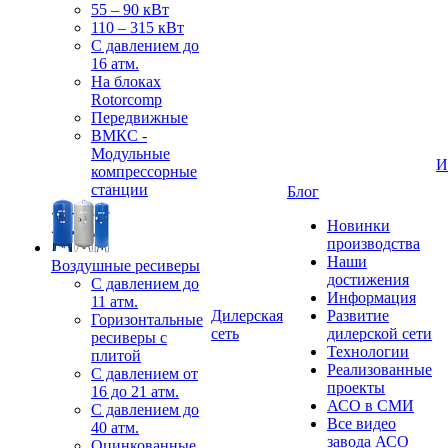
55 – 90 кВт
110 – 315 кВт
С давлением до
16 атм.
На блоках
Rotorcomp
Передвижные
ВМКС -
Модульные
И
компрессорные
станции
Блог
Новинки
производства
Наши
Воздушные ресиверы
достижения
С давлением до
Информация
11 атм.
Дилерская
Развитие
Горизонтальные
сеть
дилерской сети
ресиверы с
Технологии
плитой
Реализованные
С давлением от
проекты
16 до 21 атм.
АСО в СМИ
С давлением до
Все видео
40 атм.
завода АСО
Оцинкованные