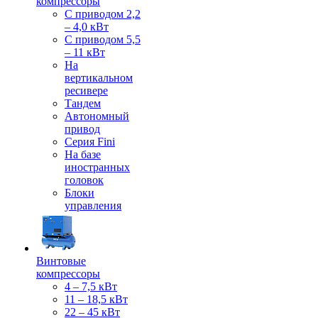
компрессоры
С приводом 2,2
– 4,0 кВт
С приводом 5,5
– 11 кВт
На
вертикальном
ресивере
Тандем
Автономный
привод
Серия Fini
На базе
иностранных
головок
Блоки
управления
Винтовые
компрессоры
4 – 7,5 кВт
11 – 18,5 кВт
22 – 45 кВт