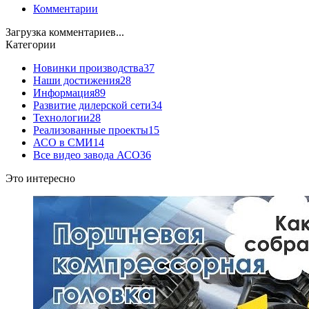
Комментарии
Загрузка комментариев...
Категории
Новинки производства
37
Наши достижения
28
Информация
89
Развитие дилерской сети
34
Технологии
28
Реализованные проекты
15
АСО в СМИ
14
Все видео завода АСО
36
Это интересно