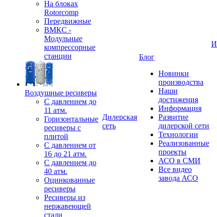
На блоках
Rotorcomp
Передвижные
ВМКС -
Модульные
И
компрессорные
станции
Блог
Новинки
производства
Наши
Воздушные ресиверы
достижения
С давлением до
Информация
11 атм.
Дилерская
Развитие
Горизонтальные
сеть
дилерской сети
ресиверы с
Технологии
плитой
Реализованные
С давлением от
проекты
16 до 21 атм.
АСО в СМИ
С давлением до
Все видео
40 атм.
завода АСО
Оцинкованные
ресиверы
Ресиверы из
нержавеющей
стали