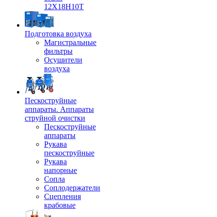
12Х18Н10Т
Подготовка воздуха
Магистральные
фильтры
Осушители
воздуха
Пескоструйные
аппараты. Аппараты
струйной очистки
Пескоструйные
аппараты
Рукава
пескоструйные
Рукава
напорные
Сопла
Соплодержатели
Сцепления
крабовые