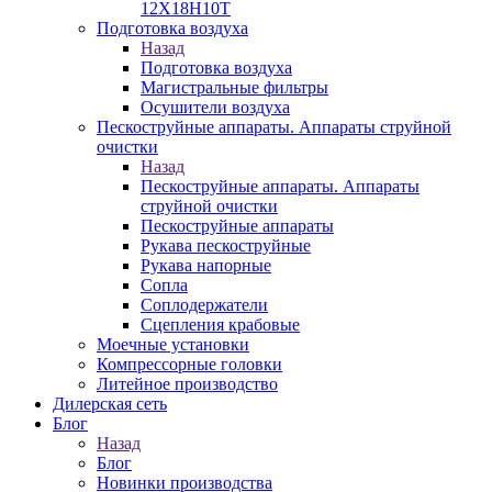
12Х18Н10Т
Подготовка воздуха
Назад
Подготовка воздуха
Магистральные фильтры
Осушители воздуха
Пескоструйные аппараты. Аппараты струйной
очистки
Назад
Пескоструйные аппараты. Аппараты
струйной очистки
Пескоструйные аппараты
Рукава пескоструйные
Рукава напорные
Сопла
Соплодержатели
Сцепления крабовые
Моечные установки
Компрессорные головки
Литейное производство
Дилерская сеть
Блог
Назад
Блог
Новинки производства