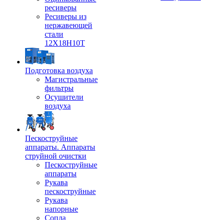
ресиверы
Ресиверы из
нержавеющей
стали
12Х18Н10Т
Подготовка воздуха
Магистральные
фильтры
Осушители
воздуха
Пескоструйные
аппараты. Аппараты
струйной очистки
Пескоструйные
аппараты
Рукава
пескоструйные
Рукава
напорные
Сопла