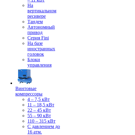
На
вертикальном
ресивере
Тандем
Автономный
привод
Серия Fini
На базе
иностранных
головок
Блоки
управления
Винтовые
компрессоры
4 – 7,5 кВт
11 – 18,5 кВт
22 – 45 кВт
55 – 90 кВт
110 – 315 кВт
С давлением до
16 атм.