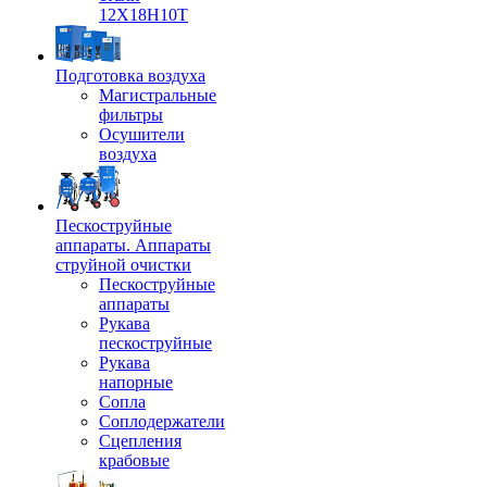
12Х18Н10Т
Подготовка воздуха
Магистральные
фильтры
Осушители
воздуха
Пескоструйные
аппараты. Аппараты
струйной очистки
Пескоструйные
аппараты
Рукава
пескоструйные
Рукава
напорные
Сопла
Соплодержатели
Сцепления
крабовые