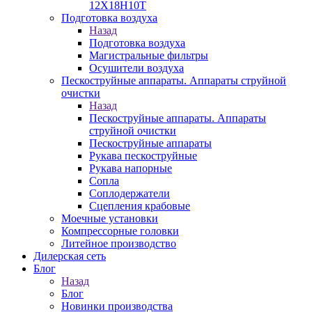
12Х18Н10Т
Подготовка воздуха
Назад
Подготовка воздуха
Магистральные фильтры
Осушители воздуха
Пескоструйные аппараты. Аппараты струйной
очистки
Назад
Пескоструйные аппараты. Аппараты
струйной очистки
Пескоструйные аппараты
Рукава пескоструйные
Рукава напорные
Сопла
Соплодержатели
Сцепления крабовые
Моечные установки
Компрессорные головки
Литейное производство
Дилерская сеть
Блог
Назад
Блог
Новинки производства