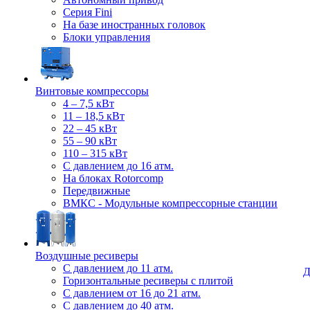
Серия Fini
На базе иностранных головок
Блоки управления
Винтовые компрессоры
4 – 7,5 кВт
11 – 18,5 кВт
22 – 45 кВт
55 – 90 кВт
110 – 315 кВт
С давлением до 16 атм.
На блоках Rotorcomp
Передвижные
ВМКС - Модульные компрессорные станции
Воздушные ресиверы
С давлением до 11 атм.
Д
Горизонтальные ресиверы с плитой
С давлением от 16 до 21 атм.
С давлением до 40 атм.