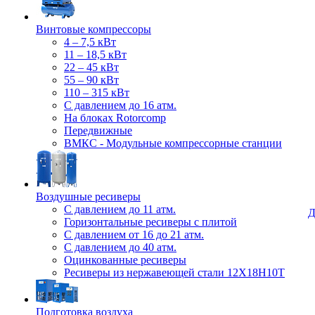
Винтовые компрессоры
4 – 7,5 кВт
11 – 18,5 кВт
22 – 45 кВт
55 – 90 кВт
110 – 315 кВт
С давлением до 16 атм.
На блоках Rotorcomp
Передвижные
ВМКС - Модульные компрессорные станции
Воздушные ресиверы
С давлением до 11 атм.
Д
Горизонтальные ресиверы с плитой
С давлением от 16 до 21 атм.
С давлением до 40 атм.
Оцинкованные ресиверы
Ресиверы из нержавеющей стали 12Х18Н10Т
Подготовка воздуха