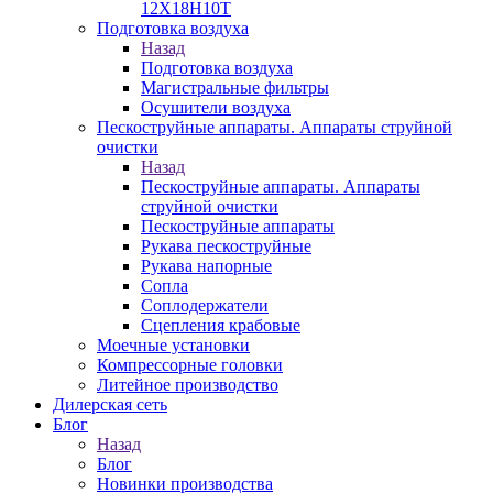
12Х18Н10Т
Подготовка воздуха
Назад
Подготовка воздуха
Магистральные фильтры
Осушители воздуха
Пескоструйные аппараты. Аппараты струйной
очистки
Назад
Пескоструйные аппараты. Аппараты
струйной очистки
Пескоструйные аппараты
Рукава пескоструйные
Рукава напорные
Сопла
Соплодержатели
Сцепления крабовые
Моечные установки
Компрессорные головки
Литейное производство
Дилерская сеть
Блог
Назад
Блог
Новинки производства