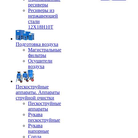
ресиверы
Ресиверы из
нержавеющей
стали
12Х18Н10Т
Подготовка воздуха
Магистральные
фильтры
Осушители
воздуха
Пескоструйные
аппараты. Аппараты
струйной очистки
Пескоструйные
аппараты
Рукава
пескоструйные
Рукава
напорные
Сопла