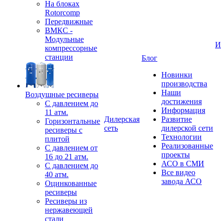
На блоках
Rotorcomp
Передвижные
ВМКС -
Модульные
И
компрессорные
станции
Блог
Новинки
производства
Наши
Воздушные ресиверы
достижения
С давлением до
Информация
11 атм.
Дилерская
Развитие
Горизонтальные
сеть
дилерской сети
ресиверы с
Технологии
плитой
Реализованные
С давлением от
проекты
16 до 21 атм.
АСО в СМИ
С давлением до
Все видео
40 атм.
завода АСО
Оцинкованные
ресиверы
Ресиверы из
нержавеющей
стали