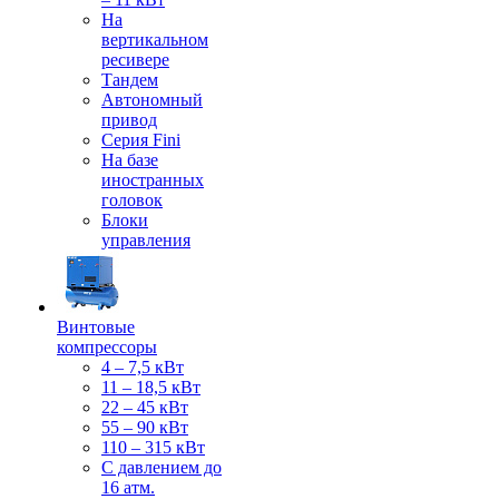
На
вертикальном
ресивере
Тандем
Автономный
привод
Серия Fini
На базе
иностранных
головок
Блоки
управления
Винтовые
компрессоры
4 – 7,5 кВт
11 – 18,5 кВт
22 – 45 кВт
55 – 90 кВт
110 – 315 кВт
С давлением до
16 атм.