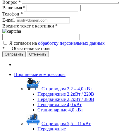
Вопрос
*
Ваше имя
*
Телефон
*
E-mail
Введите текст с картинки
*
Я согласен на
обработку персональных данных
*
—
Обязательные поля
Отправить
Отменить
Поршневые компрессоры
С приводом 2,2 – 4,0 кВт
Передвижные 2,2кВт / 220В
Передвижные 2,2кВт / 380В
Передвижные 4,0 кВт
Стационарные 4,0 кВт
С приводом 5,5 – 11 кВт
Передвижные