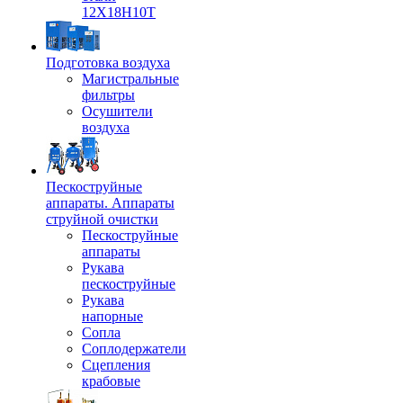
12Х18Н10Т
Подготовка воздуха
Магистральные
фильтры
Осушители
воздуха
Пескоструйные
аппараты. Аппараты
струйной очистки
Пескоструйные
аппараты
Рукава
пескоструйные
Рукава
напорные
Сопла
Соплодержатели
Сцепления
крабовые