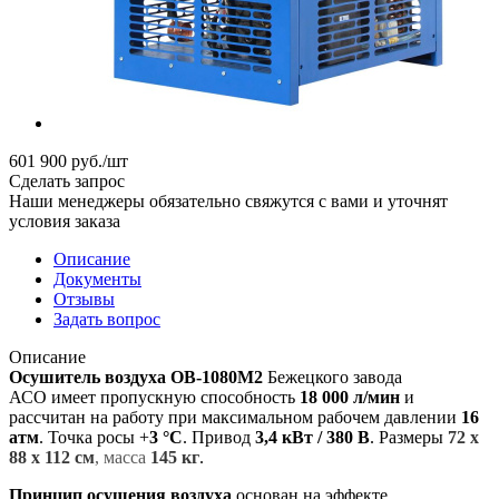
601 900
руб.
/шт
Сделать запрос
Наши менеджеры обязательно свяжутся с вами и уточнят
условия заказа
Описание
Документы
Отзывы
Задать вопрос
Описание
Осушитель воздуха ОВ-1080М2
Бежецкого завода
АСО имеет пропускную способность
18 000 л/мин
и
рассчитан на работу при максимальном рабочем давлении
16
атм
. Точка росы +
3 °C
. Привод
3,4 кВт / 380 В
. Размеры
72 х
88 х 112 см
, масса
145 кг
.
Принцип осушения воздуха
основан на эффекте