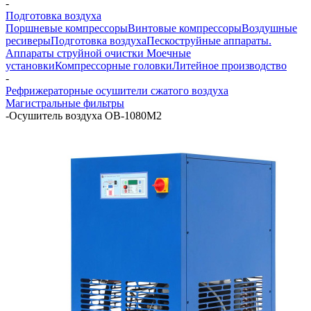
-
Подготовка воздуха
Поршневые компрессоры
Винтовые компрессоры
Воздушные
ресиверы
Подготовка воздуха
Пескоструйные аппараты.
Аппараты струйной очистки
Моечные
установки
Компрессорные головки
Литейное производство
-
Рефрижераторные осушители сжатого воздуха
Магистральные фильтры
-
Осушитель воздуха ОВ-1080М2