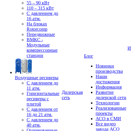
55 – 90 кВт
110 – 315 кВт
С давлением до
16 атм.
На блоках
Rotorcomp
Передвижные
ВМКС -
Модульные
И
компрессорные
станции
Блог
Новинки
производства
Наши
Воздушные ресиверы
достижения
С давлением до
Информация
11 атм.
Дилерская
Развитие
Горизонтальные
сеть
дилерской сети
ресиверы с
Технологии
плитой
Реализованные
С давлением от
проекты
16 до 21 атм.
АСО в СМИ
С давлением до
Все видео
40 атм.
завода АСО
Оцинкованные