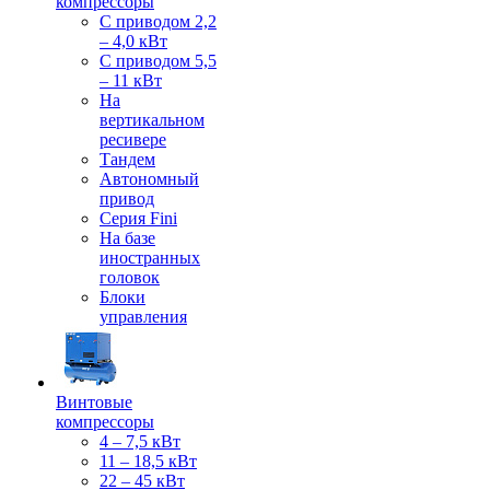
компрессоры
С приводом 2,2
– 4,0 кВт
С приводом 5,5
– 11 кВт
На
вертикальном
ресивере
Тандем
Автономный
привод
Серия Fini
На базе
иностранных
головок
Блоки
управления
Винтовые
компрессоры
4 – 7,5 кВт
11 – 18,5 кВт
22 – 45 кВт