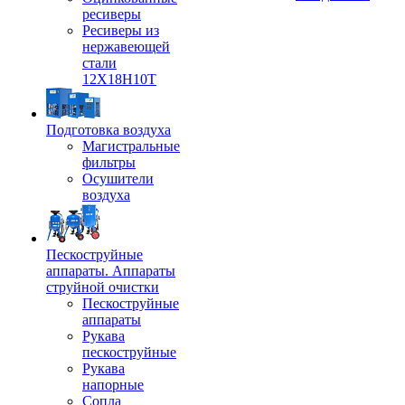
ресиверы
Ресиверы из
нержавеющей
стали
12Х18Н10Т
Подготовка воздуха
Магистральные
фильтры
Осушители
воздуха
Пескоструйные
аппараты. Аппараты
струйной очистки
Пескоструйные
аппараты
Рукава
пескоструйные
Рукава
напорные
Сопла