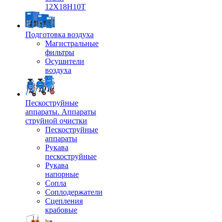
12Х18Н10Т
Подготовка воздуха
Магистральные
фильтры
Осушители
воздуха
Пескоструйные
аппараты. Аппараты
струйной очистки
Пескоструйные
аппараты
Рукава
пескоструйные
Рукава
напорные
Сопла
Соплодержатели
Сцепления
крабовые