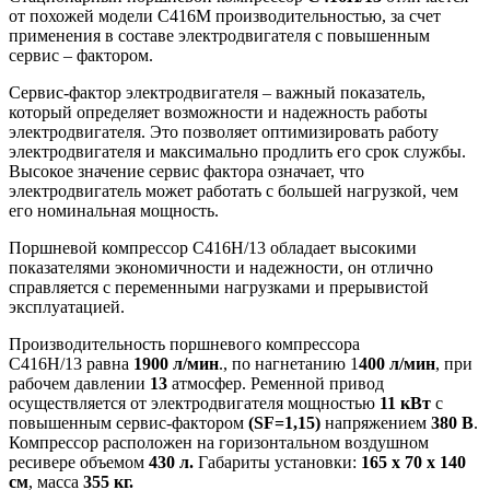
от похожей модели С416М производительностью, за счет
применения в составе электродвигателя с повышенным
сервис – фактором.
Сервис-фактор электродвигателя – важный показатель,
который определяет возможности и надежность работы
электродвигателя. Это позволяет оптимизировать работу
электродвигателя и максимально продлить его срок службы.
Высокое значение сервис фактора означает, что
электродвигатель может работать с большей нагрузкой, чем
его номинальная мощность.
Поршневой компрессор С416Н/13 обладает высокими
показателями экономичности и надежности, он отлично
справляется с переменными нагрузками и прерывистой
эксплуатацией.
Производительность поршневого компрессора
С416Н/13 равна
1900 л/мин
., по нагнетанию 1
400 л/мин
, при
рабочем давлении
13
атмосфер. Ременной привод
осуществляется от электродвигателя мощностью
11 кВт
с
повышенным сервис-фактором
(SF=1,15)
напряжением
380 В
.
Компрессор расположен на горизонтальном воздушном
ресивере объемом
430 л.
Габариты установки:
165 х 70 х 140
см
, масса
355 кг.