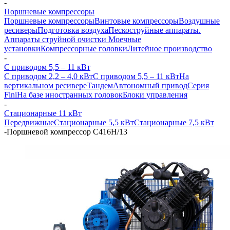
-
Поршневые компрессоры
Поршневые компрессоры
Винтовые компрессоры
Воздушные
ресиверы
Подготовка воздуха
Пескоструйные аппараты.
Аппараты струйной очистки
Моечные
установки
Компрессорные головки
Литейное производство
-
С приводом 5,5 – 11 кВт
С приводом 2,2 – 4,0 кВт
С приводом 5,5 – 11 кВт
На
вертикальном ресивере
Тандем
Автономный привод
Серия
Fini
На базе иностранных головок
Блоки управления
-
Стационарные 11 кВт
Передвижные
Стационарные 5,5 кВт
Стационарные 7,5 кВт
-
Поршневой компрессор С416Н/13