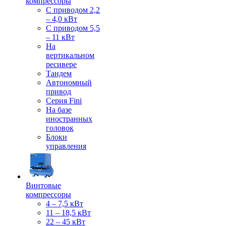
компрессоры
С приводом 2,2
– 4,0 кВт
С приводом 5,5
– 11 кВт
На
вертикальном
ресивере
Тандем
Автономный
привод
Серия Fini
На базе
иностранных
головок
Блоки
управления
Винтовые
компрессоры
4 – 7,5 кВт
11 – 18,5 кВт
22 – 45 кВт