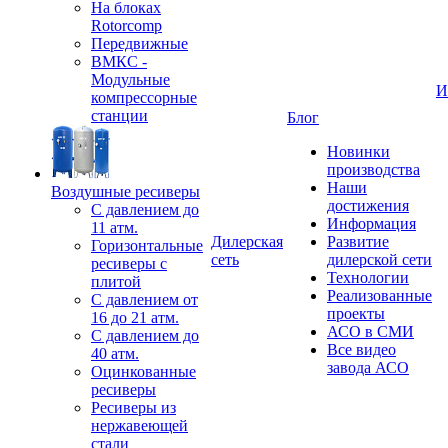
На блоках
Rotorcomp
Передвижные
ВМКС -
Модульные
И
компрессорные
станции
Блог
Новинки
производства
Наши
Воздушные ресиверы
достижения
С давлением до
Информация
11 атм.
Дилерская
Развитие
Горизонтальные
сеть
дилерской сети
ресиверы с
Технологии
плитой
Реализованные
С давлением от
проекты
16 до 21 атм.
АСО в СМИ
С давлением до
Все видео
40 атм.
завода АСО
Оцинкованные
ресиверы
Ресиверы из
нержавеющей
стали