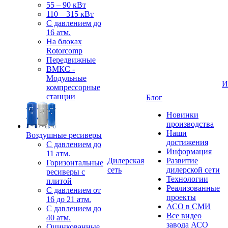
55 – 90 кВт
110 – 315 кВт
С давлением до
16 атм.
На блоках
Rotorcomp
Передвижные
ВМКС -
Модульные
И
компрессорные
станции
Блог
Новинки
производства
Наши
Воздушные ресиверы
достижения
С давлением до
Информация
11 атм.
Дилерская
Развитие
Горизонтальные
сеть
дилерской сети
ресиверы с
Технологии
плитой
Реализованные
С давлением от
проекты
16 до 21 атм.
АСО в СМИ
С давлением до
Все видео
40 атм.
завода АСО
Оцинкованные