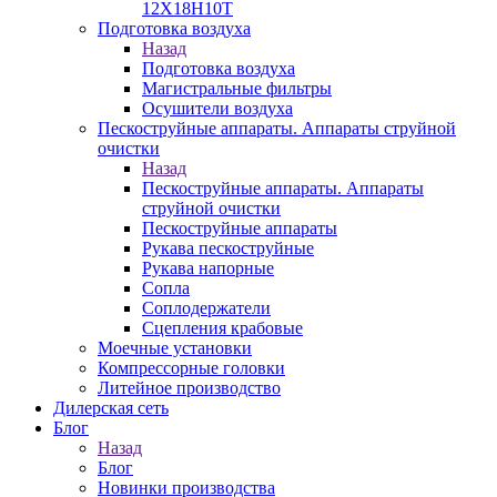
12Х18Н10Т
Подготовка воздуха
Назад
Подготовка воздуха
Магистральные фильтры
Осушители воздуха
Пескоструйные аппараты. Аппараты струйной
очистки
Назад
Пескоструйные аппараты. Аппараты
струйной очистки
Пескоструйные аппараты
Рукава пескоструйные
Рукава напорные
Сопла
Соплодержатели
Сцепления крабовые
Моечные установки
Компрессорные головки
Литейное производство
Дилерская сеть
Блог
Назад
Блог
Новинки производства