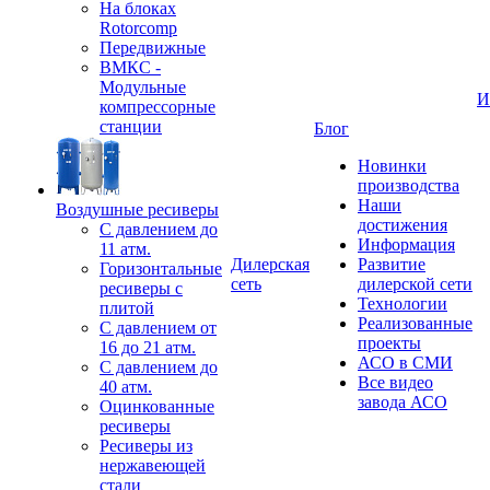
На блоках
Rotorcomp
Передвижные
ВМКС -
Модульные
И
компрессорные
станции
Блог
Новинки
производства
Наши
Воздушные ресиверы
достижения
С давлением до
Информация
11 атм.
Дилерская
Развитие
Горизонтальные
сеть
дилерской сети
ресиверы с
Технологии
плитой
Реализованные
С давлением от
проекты
16 до 21 атм.
АСО в СМИ
С давлением до
Все видео
40 атм.
завода АСО
Оцинкованные
ресиверы
Ресиверы из
нержавеющей
стали