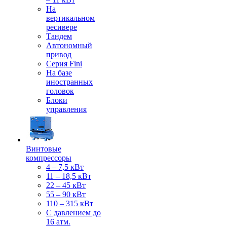
На
вертикальном
ресивере
Тандем
Автономный
привод
Серия Fini
На базе
иностранных
головок
Блоки
управления
Винтовые
компрессоры
4 – 7,5 кВт
11 – 18,5 кВт
22 – 45 кВт
55 – 90 кВт
110 – 315 кВт
С давлением до
16 атм.