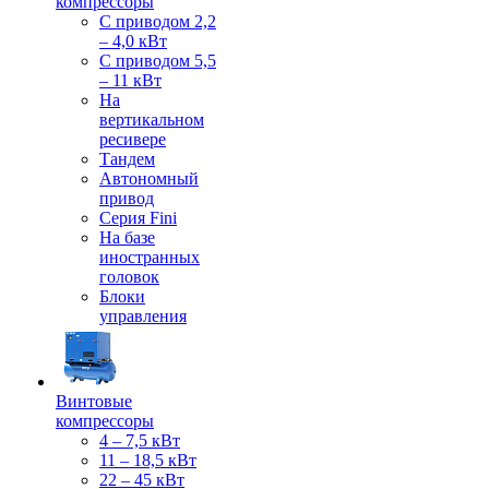
компрессоры
С приводом 2,2
– 4,0 кВт
С приводом 5,5
– 11 кВт
На
вертикальном
ресивере
Тандем
Автономный
привод
Серия Fini
На базе
иностранных
головок
Блоки
управления
Винтовые
компрессоры
4 – 7,5 кВт
11 – 18,5 кВт
22 – 45 кВт