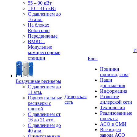
55 – 90 кВт
110 – 315 кВт
С давлением до
16 атм.
На блоках
Rotorcomp
Передвижные
ВМКС -
Модульные
И
компрессорные
станции
Блог
Новинки
производства
Наши
Воздушные ресиверы
достижения
С давлением до
Информация
11 атм.
Дилерская
Развитие
Горизонтальные
сеть
дилерской сети
ресиверы с
Технологии
плитой
Реализованные
С давлением от
проекты
16 до 21 атм.
АСО в СМИ
С давлением до
Все видео
40 атм.
завода АСО
Оцинкованные