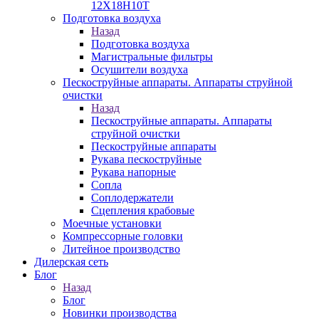
12Х18Н10Т
Подготовка воздуха
Назад
Подготовка воздуха
Магистральные фильтры
Осушители воздуха
Пескоструйные аппараты. Аппараты струйной
очистки
Назад
Пескоструйные аппараты. Аппараты
струйной очистки
Пескоструйные аппараты
Рукава пескоструйные
Рукава напорные
Сопла
Соплодержатели
Сцепления крабовые
Моечные установки
Компрессорные головки
Литейное производство
Дилерская сеть
Блог
Назад
Блог
Новинки производства