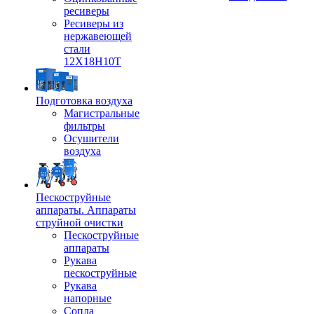
ресиверы
Ресиверы из
нержавеющей
стали
12Х18Н10Т
Подготовка воздуха
Магистральные
фильтры
Осушители
воздуха
Пескоструйные
аппараты. Аппараты
струйной очистки
Пескоструйные
аппараты
Рукава
пескоструйные
Рукава
напорные
Сопла