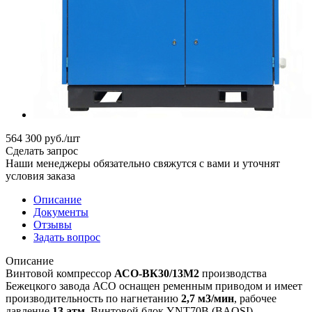
564 300
руб.
/шт
Сделать запрос
Наши менеджеры обязательно свяжутся с вами и уточнят
условия заказа
Описание
Документы
Отзывы
Задать вопрос
Описание
Винтовой компрессор
АСО-ВК30/13М2
производства
Бежецкого завода АСО оснащен ременным приводом и имеет
производительность по нагнетанию
2,7 м3/мин
, рабочее
давление
13 атм
. Винтовой блок YNT70B (BAOSI),