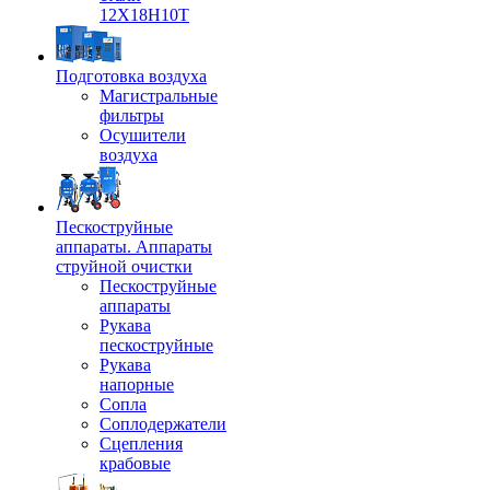
12Х18Н10Т
Подготовка воздуха
Магистральные
фильтры
Осушители
воздуха
Пескоструйные
аппараты. Аппараты
струйной очистки
Пескоструйные
аппараты
Рукава
пескоструйные
Рукава
напорные
Сопла
Соплодержатели
Сцепления
крабовые