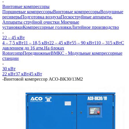
-
Винтовые компрессоры
Поршневые компрессоры
Винтовые компрессоры
Воздушные
ресиверы
Подготовка воздуха
Пескоструйные аппараты.
Аппараты струйной очистки
Моечные
установки
Компрессорные головки
Литейное производство
-
22 – 45 кВт
4 – 7,5 кВт
11 – 18,5 кВт
22 – 45 кВт
55 – 90 кВт
110 – 315 кВт
С
давлением до 16 атм.
На блоках
Rotorcomp
Передвижные
ВМКС - Модульные компрессорные
станции
-
30 кВт
22 кВт
37 кВт
45 кВт
-
Винтовой компрессор АСО-ВК30/13М2