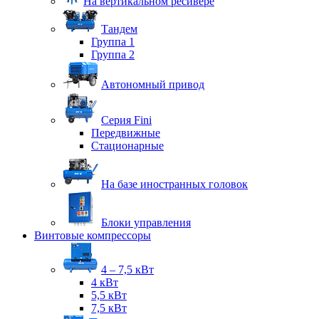
На вертикальном ресивере
Тандем
Группа 1
Группа 2
Автономный привод
Серия Fini
Передвижные
Стационарные
На базе иностранных головок
Блоки управления
Винтовые компрессоры
4 – 7,5 кВт
4 кВт
5,5 кВт
7,5 кВт