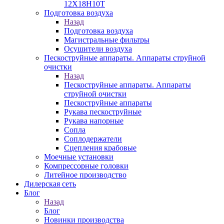
12Х18Н10Т
Подготовка воздуха
Назад
Подготовка воздуха
Магистральные фильтры
Осушители воздуха
Пескоструйные аппараты. Аппараты струйной
очистки
Назад
Пескоструйные аппараты. Аппараты
струйной очистки
Пескоструйные аппараты
Рукава пескоструйные
Рукава напорные
Сопла
Соплодержатели
Сцепления крабовые
Моечные установки
Компрессорные головки
Литейное производство
Дилерская сеть
Блог
Назад
Блог
Новинки производства