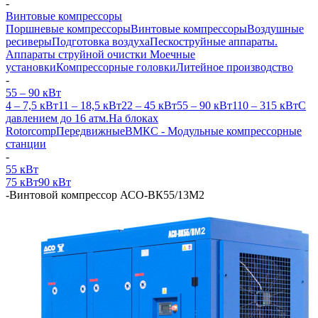
-
Винтовые компрессоры
Поршневые компрессоры
Винтовые компрессоры
Воздушные
ресиверы
Подготовка воздуха
Пескоструйные аппараты.
Аппараты струйной очистки
Моечные
установки
Компрессорные головки
Литейное производство
-
55 – 90 кВт
4 – 7,5 кВт
11 – 18,5 кВт
22 – 45 кВт
55 – 90 кВт
110 – 315 кВт
С
давлением до 16 атм.
На блоках
Rotorcomp
Передвижные
ВМКС - Модульные компрессорные
станции
-
55 кВт
75 кВт
90 кВт
-
Винтовой компрессор АСО-ВК55/13М2