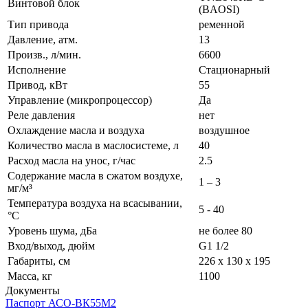
Винтовой блок
(BAOSI)
Тип привода
ременной
Давление, атм.
13
Произв., л/мин.
6600
Исполнение
Стационарный
Привод, кВт
55
Управление (микропроцессор)
Да
Реле давления
нет
Охлаждение масла и воздуха
воздушное
Количество масла в маслосистеме, л
40
Расход масла на унос, г/час
2.5
Содержание масла в сжатом воздухе,
1 – 3
мг/м³
Температура воздуха на всасывании,
5 - 40
°С
Уровень шума, дБа
не более 80
Вход/выход, дюйм
G1 1/2
Габариты, см
226 х 130 х 195
Масса, кг
1100
Документы
Паспорт АСО-ВК55М2