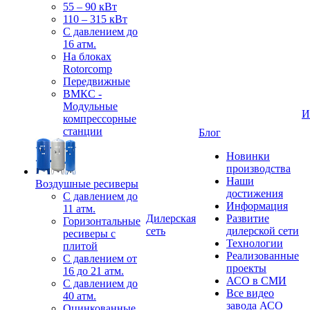
55 – 90 кВт
110 – 315 кВт
С давлением до
16 атм.
На блоках
Rotorcomp
Передвижные
ВМКС -
Модульные
И
компрессорные
станции
Блог
Новинки
производства
Наши
Воздушные ресиверы
достижения
С давлением до
Информация
11 атм.
Дилерская
Развитие
Горизонтальные
сеть
дилерской сети
ресиверы с
Технологии
плитой
Реализованные
С давлением от
проекты
16 до 21 атм.
АСО в СМИ
С давлением до
Все видео
40 атм.
завода АСО
Оцинкованные