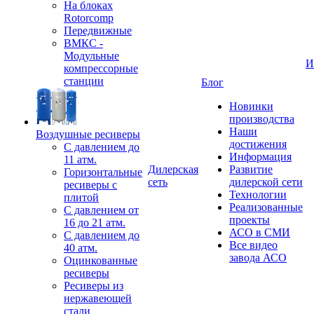
На блоках
Rotorcomp
Передвижные
ВМКС -
Модульные
И
компрессорные
станции
Блог
Новинки
производства
Наши
Воздушные ресиверы
достижения
С давлением до
Информация
11 атм.
Дилерская
Развитие
Горизонтальные
сеть
дилерской сети
ресиверы с
Технологии
плитой
Реализованные
С давлением от
проекты
16 до 21 атм.
АСО в СМИ
С давлением до
Все видео
40 атм.
завода АСО
Оцинкованные
ресиверы
Ресиверы из
нержавеющей
стали