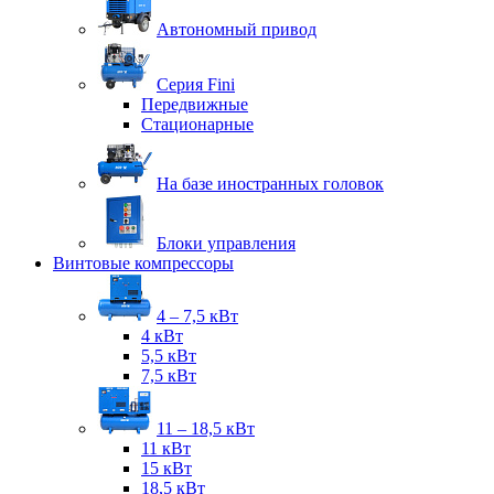
Автономный привод
Серия Fini
Передвижные
Стационарные
На базе иностранных головок
Блоки управления
Винтовые компрессоры
4 – 7,5 кВт
4 кВт
5,5 кВт
7,5 кВт
11 – 18,5 кВт
11 кВт
15 кВт
18,5 кВт