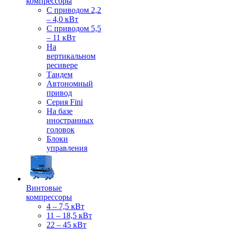
компрессоры
С приводом 2,2
– 4,0 кВт
С приводом 5,5
– 11 кВт
На
вертикальном
ресивере
Тандем
Автономный
привод
Серия Fini
На базе
иностранных
головок
Блоки
управления
Винтовые
компрессоры
4 – 7,5 кВт
11 – 18,5 кВт
22 – 45 кВт