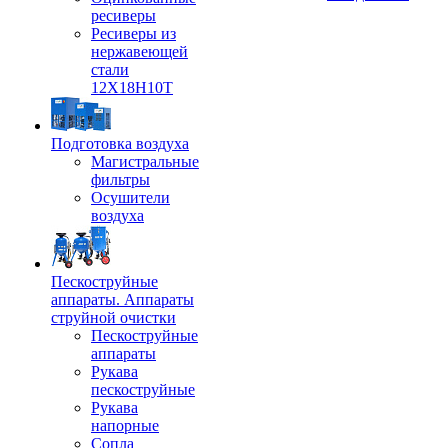
ресиверы
Ресиверы из
нержавеющей
стали
12Х18Н10Т
Подготовка воздуха
Магистральные
фильтры
Осушители
воздуха
Пескоструйные
аппараты. Аппараты
струйной очистки
Пескоструйные
аппараты
Рукава
пескоструйные
Рукава
напорные
Сопла