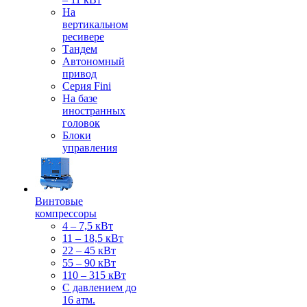
На
вертикальном
ресивере
Тандем
Автономный
привод
Серия Fini
На базе
иностранных
головок
Блоки
управления
Винтовые
компрессоры
4 – 7,5 кВт
11 – 18,5 кВт
22 – 45 кВт
55 – 90 кВт
110 – 315 кВт
С давлением до
16 атм.