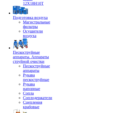
12Х18Н10Т
Подготовка воздуха
Магистральные
фильтры
Осушители
воздуха
Пескоструйные
аппараты. Аппараты
струйной очистки
Пескоструйные
аппараты
Рукава
пескоструйные
Рукава
напорные
Сопла
Соплодержатели
Сцепления
крабовые