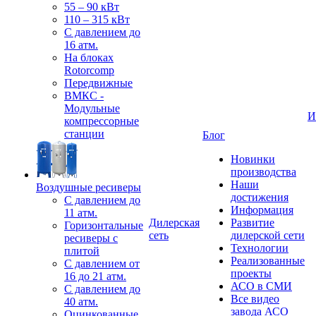
55 – 90 кВт
110 – 315 кВт
С давлением до
16 атм.
На блоках
Rotorcomp
Передвижные
ВМКС -
Модульные
И
компрессорные
станции
Блог
Новинки
производства
Наши
Воздушные ресиверы
достижения
С давлением до
Информация
11 атм.
Дилерская
Развитие
Горизонтальные
сеть
дилерской сети
ресиверы с
Технологии
плитой
Реализованные
С давлением от
проекты
16 до 21 атм.
АСО в СМИ
С давлением до
Все видео
40 атм.
завода АСО
Оцинкованные