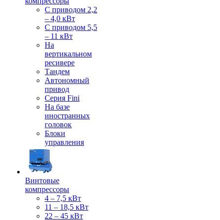
компрессоры
С приводом 2,2
– 4,0 кВт
С приводом 5,5
– 11 кВт
На
вертикальном
ресивере
Тандем
Автономный
привод
Серия Fini
На базе
иностранных
головок
Блоки
управления
Винтовые
компрессоры
4 – 7,5 кВт
11 – 18,5 кВт
22 – 45 кВт