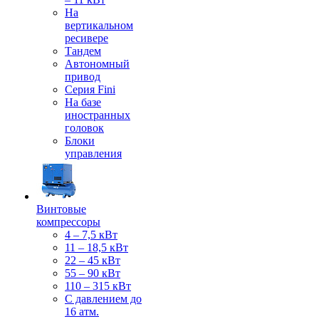
На
вертикальном
ресивере
Тандем
Автономный
привод
Серия Fini
На базе
иностранных
головок
Блоки
управления
Винтовые
компрессоры
4 – 7,5 кВт
11 – 18,5 кВт
22 – 45 кВт
55 – 90 кВт
110 – 315 кВт
С давлением до
16 атм.