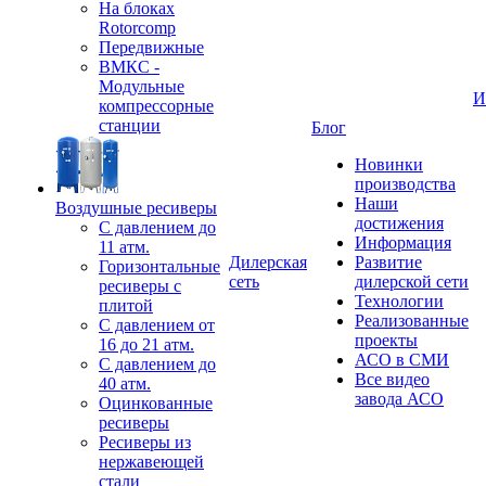
На блоках
Rotorcomp
Передвижные
ВМКС -
Модульные
И
компрессорные
станции
Блог
Новинки
производства
Наши
Воздушные ресиверы
достижения
С давлением до
Информация
11 атм.
Дилерская
Развитие
Горизонтальные
сеть
дилерской сети
ресиверы с
Технологии
плитой
Реализованные
С давлением от
проекты
16 до 21 атм.
АСО в СМИ
С давлением до
Все видео
40 атм.
завода АСО
Оцинкованные
ресиверы
Ресиверы из
нержавеющей
стали