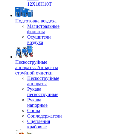
12Х18Н10Т
Подготовка воздуха
Магистральные
фильтры
Осушители
воздуха
Пескоструйные
аппараты. Аппараты
струйной очистки
Пескоструйные
аппараты
Рукава
пескоструйные
Рукава
напорные
Сопла
Соплодержатели
Сцепления
крабовые