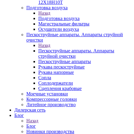
12Х18Н10Т
Подготовка воздуха
Назад
Подготовка воздуха
Магистральные фильтры
Осушители воздуха
Пескоструйные аппараты. Аппараты струйной
очистки
Назад
Пескоструйные аппараты. Аппараты
струйной очистки
Пескоструйные аппараты
Рукава пескоструйные
Рукава напорные
Сопла
Соплодержатели
Сцепления крабовые
Моечные установки
Компрессорные головки
Литейное производство
Дилерская сеть
Блог
Назад
Блог
Новинки производства