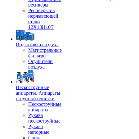
ресиверы
Ресиверы из
нержавеющей
стали
12Х18Н10Т
Подготовка воздуха
Магистральные
фильтры
Осушители
воздуха
Пескоструйные
аппараты. Аппараты
струйной очистки
Пескоструйные
аппараты
Рукава
пескоструйные
Рукава
напорные
Сопла