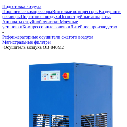
-
Подготовка воздуха
Поршневые компрессоры
Винтовые компрессоры
Воздушные
ресиверы
Подготовка воздуха
Пескоструйные аппараты.
Аппараты струйной очистки
Моечные
установки
Компрессорные головки
Литейное производство
-
Рефрижераторные осушители сжатого воздуха
Магистральные фильтры
-
Осушитель воздуха ОВ-840М2