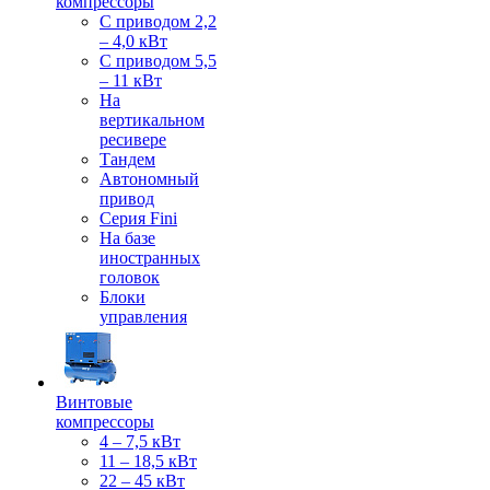
компрессоры
С приводом 2,2
– 4,0 кВт
С приводом 5,5
– 11 кВт
На
вертикальном
ресивере
Тандем
Автономный
привод
Серия Fini
На базе
иностранных
головок
Блоки
управления
Винтовые
компрессоры
4 – 7,5 кВт
11 – 18,5 кВт
22 – 45 кВт