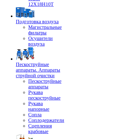
12Х18Н10Т
Подготовка воздуха
Магистральные
фильтры
Осушители
воздуха
Пескоструйные
аппараты. Аппараты
струйной очистки
Пескоструйные
аппараты
Рукава
пескоструйные
Рукава
напорные
Сопла
Соплодержатели
Сцепления
крабовые