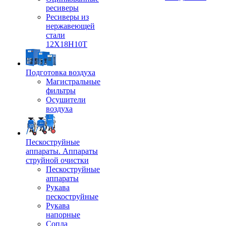
ресиверы
Ресиверы из
нержавеющей
стали
12Х18Н10Т
Подготовка воздуха
Магистральные
фильтры
Осушители
воздуха
Пескоструйные
аппараты. Аппараты
струйной очистки
Пескоструйные
аппараты
Рукава
пескоструйные
Рукава
напорные
Сопла