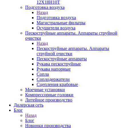
12Х18Н10Т
Подготовка воздуха
Назад
Подготовка воздуха
Магистральные фильтры
Осушители воздуха
Пескоструйные аппараты. Аппараты струйной
очистки
Назад
Пескоструйные аппараты. Аппараты
струйной очистки
Пескоструйные аппараты
Рукава пескоструйные
Рукава напорные
Сопла
Соплодержатели
Сцепления крабовые
Моечные установки
Компрессорные головки
Литейное производство
Дилерская сеть
Блог
Назад
Блог
Новинки производства