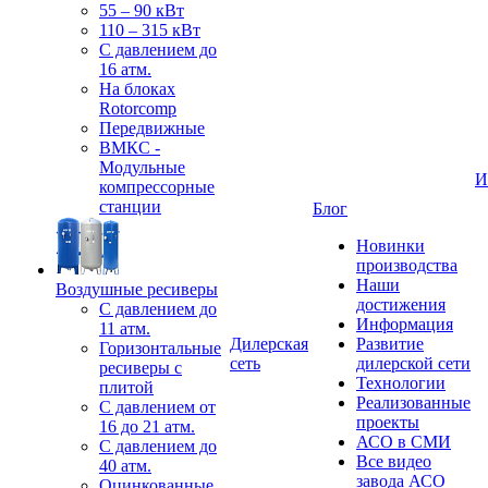
55 – 90 кВт
110 – 315 кВт
С давлением до
16 атм.
На блоках
Rotorcomp
Передвижные
ВМКС -
Модульные
И
компрессорные
станции
Блог
Новинки
производства
Наши
Воздушные ресиверы
достижения
С давлением до
Информация
11 атм.
Дилерская
Развитие
Горизонтальные
сеть
дилерской сети
ресиверы с
Технологии
плитой
Реализованные
С давлением от
проекты
16 до 21 атм.
АСО в СМИ
С давлением до
Все видео
40 атм.
завода АСО
Оцинкованные