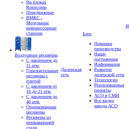
На блоках
Rotorcomp
Передвижные
ВМКС -
Модульные
И
компрессорные
станции
Блог
Новинки
производства
Наши
Воздушные ресиверы
достижения
С давлением до
Информация
11 атм.
Дилерская
Развитие
Горизонтальные
сеть
дилерской сети
ресиверы с
Технологии
плитой
Реализованные
С давлением от
проекты
16 до 21 атм.
АСО в СМИ
С давлением до
Все видео
40 атм.
завода АСО
Оцинкованные
ресиверы
Ресиверы из
нержавеющей
стали