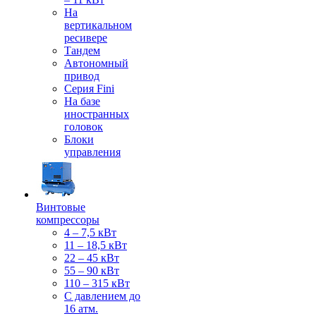
На
вертикальном
ресивере
Тандем
Автономный
привод
Серия Fini
На базе
иностранных
головок
Блоки
управления
Винтовые
компрессоры
4 – 7,5 кВт
11 – 18,5 кВт
22 – 45 кВт
55 – 90 кВт
110 – 315 кВт
С давлением до
16 атм.