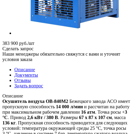
383 900
руб.
/шт
Сделать запрос
Наши менеджеры обязательно свяжутся с вами и уточнят
условия заказа
Описание
Документы
Отзывы
Задать вопрос
Описание
Осушитель воздуха ОВ-840М2
Бежецкого завода АСО имеет
пропускную способность
14 000 л/мин
и рассчитан на работу
при максимальном рабочем давлении
16 атм
. Точка росы +
3
°C
. Привод
2,6 кВт / 380 В
. Размеры
67 х 87 х 107
см
, масса
136 кг
. Пропускная способность приводится для следующих
условий: температура окружающей среды 25 °С, точка росы
3 °С, давление в системе 7 бар, температура сжатого воздуха