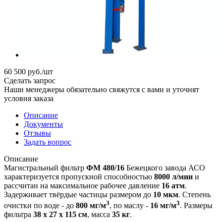
60 500
руб.
/шт
Сделать запрос
Наши менеджеры обязательно свяжутся с вами и уточнят
условия заказа
Описание
Документы
Отзывы
Задать вопрос
Описание
Магистральный фильтр
ФМ 480/16
Бежецкого завода АСО
характеризуется пропускной способностью
8000 л/мин
и
рассчитан на максимальное рабочее давление
16 атм
.
Задерживает твёрдые частицы размером до
10 мкм
. Степень
3
3
очистки по воде - до
800 мг/м
, по маслу -
16 мг/м
. Размеры
фильтра
38 х 27 х 115
см
, масса
35 кг
.