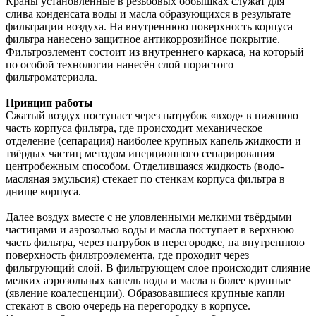
Краны установленные в резьбовых бобышках служат для
слива конденсата воды и масла образующихся в результате
фильтрации воздуха. На внутреннюю поверхность корпуса
фильтра нанесено защитное антикоррозийное покрытие.
Фильтроэлемент состоит из внутреннего каркаса, на который
по особой технологии нанесён слой пористого
фильтроматериала.
Принцип работы
Сжатый воздух поступает через патрубок «вход» в нижнюю
часть корпуса фильтра, где происходит механическое
отделение (сепарация) наиболее крупных капель жидкости и
твёрдых частиц методом инерционного сепарирования
центробежным способом. Отделившаяся жидкость (водо-
масляная эмульсия) стекает по стенкам корпуса фильтра в
днище корпуса.
Далее воздух вместе с не уловленными мелкими твёрдыми
частицами и аэрозолью воды и масла поступает в верхнюю
часть фильтра, через патрубок в перегородке, на внутреннюю
поверхность фильтроэлемента, где проходит через
фильтрующий слой. В фильтрующем слое происходит слияние
мелких аэрозольных капель воды и масла в более крупные
(явление коалесценции). Образовавшиеся крупные капли
стекают в свою очередь на перегородку в корпусе.