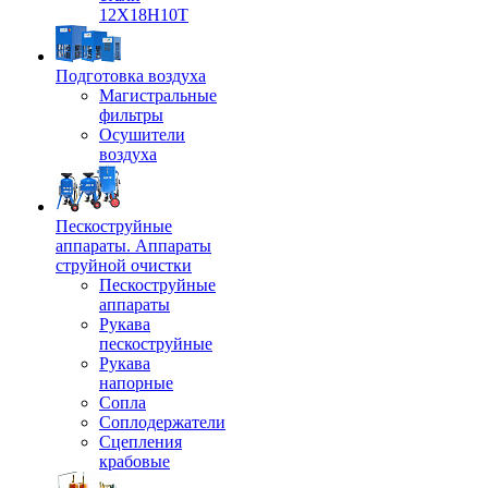
12Х18Н10Т
Подготовка воздуха
Магистральные
фильтры
Осушители
воздуха
Пескоструйные
аппараты. Аппараты
струйной очистки
Пескоструйные
аппараты
Рукава
пескоструйные
Рукава
напорные
Сопла
Соплодержатели
Сцепления
крабовые