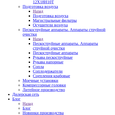
12Х18Н10Т
Подготовка воздуха
Назад
Подготовка воздуха
Магистральные фильтры
Осушители воздуха
Пескоструйные аппараты. Аппараты струйной
очистки
Назад
Пескоструйные аппараты. Аппараты
струйной очистки
Пескоструйные аппараты
Рукава пескоструйные
Рукава напорные
Сопла
Соплодержатели
Сцепления крабовые
Моечные установки
Компрессорные головки
Литейное производство
Дилерская сеть
Блог
Назад
Блог
Новинки производства