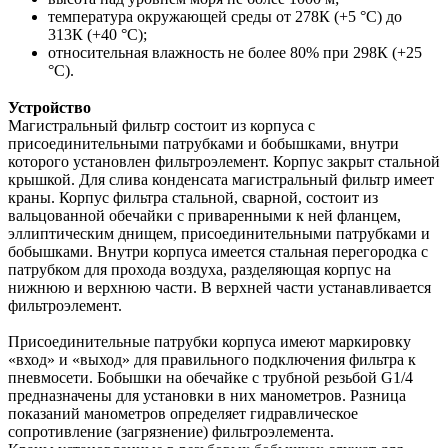
температура окружающей среды от 278К (+5 °С) до
313К (+40 °С);
относительная влажность не более 80% при 298К (+25
°С).
Устройство
Магистральный фильтр состоит из корпуса с
присоединительными патрубками и бобышками, внутри
которого установлен фильтроэлемент. Корпус закрыт стальной
крышкой. Для слива конденсата магистральный фильтр имеет
краны. Корпус фильтра стальной, сварной, состоит из
вальцованной обечайки с приваренными к ней фланцем,
эллиптическим днищем, присоединительными патрубками и
бобышками. Внутри корпуса имеется стальная перегородка с
патрубком для прохода воздуха, разделяющая корпус на
нижнюю и верхнюю части. В верхней части устанавливается
фильтроэлемент.
Присоединительные патрубки корпуса имеют маркировку
«вход» и «выход» для правильного подключения фильтра к
пневмосети. Бобышки на обечайке с трубной резьбой G1/4
предназначены для установки в них манометров. Разница
показаний манометров определяет гидравлическое
сопротивление (загрязнение) фильтроэлемента.