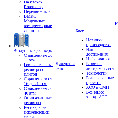
На блоках
Rotorcomp
Передвижные
ВМКС -
Модульные
И
компрессорные
станции
Блог
Новинки
производства
Наши
Воздушные ресиверы
достижения
С давлением до
Информация
11 атм.
Дилерская
Развитие
Горизонтальные
сеть
дилерской сети
ресиверы с
Технологии
плитой
Реализованные
С давлением от
проекты
16 до 21 атм.
АСО в СМИ
С давлением до
Все видео
40 атм.
завода АСО
Оцинкованные
ресиверы
Ресиверы из
нержавеющей
стали