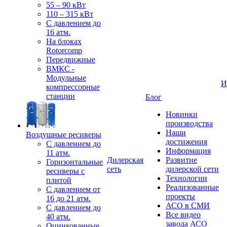
55 – 90 кВт
110 – 315 кВт
С давлением до
16 атм.
На блоках
Rotorcomp
Передвижные
ВМКС -
Модульные
И
компрессорные
станции
Блог
Новинки
производства
Наши
Воздушные ресиверы
достижения
С давлением до
Информация
11 атм.
Дилерская
Развитие
Горизонтальные
сеть
дилерской сети
ресиверы с
Технологии
плитой
Реализованные
С давлением от
проекты
16 до 21 атм.
АСО в СМИ
С давлением до
Все видео
40 атм.
завода АСО
Оцинкованные