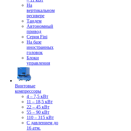
На
вертикальном
ресивере
Тандем
Автономный
привод
Серия Fini
На базе
иностранных
головок
Блоки
управления
Винтовые
компрессоры
4 – 7,5 кВт
11 – 18,5 кВт
22 – 45 кВт
55 – 90 кВт
110 – 315 кВт
С давлением до
16 атм.