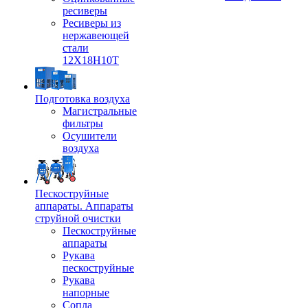
ресиверы
Ресиверы из
нержавеющей
стали
12Х18Н10Т
Подготовка воздуха
Магистральные
фильтры
Осушители
воздуха
Пескоструйные
аппараты. Аппараты
струйной очистки
Пескоструйные
аппараты
Рукава
пескоструйные
Рукава
напорные
Сопла