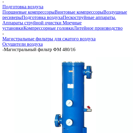
-
Подготовка воздуха
Поршневые компрессоры
Винтовые компрессоры
Воздушные
ресиверы
Подготовка воздуха
Пескоструйные аппараты.
Аппараты струйной очистки
Моечные
установки
Компрессорные головки
Литейное производство
-
Магистральные фильтры для сжатого воздуха
Осушители воздуха
-
Магистральный фильтр ФМ 480/16