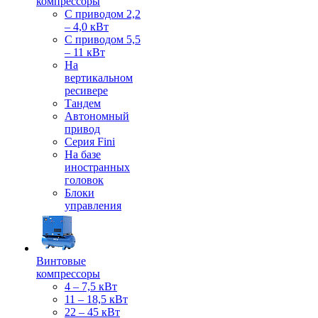
компрессоры
С приводом 2,2
– 4,0 кВт
С приводом 5,5
– 11 кВт
На
вертикальном
ресивере
Тандем
Автономный
привод
Серия Fini
На базе
иностранных
головок
Блоки
управления
Винтовые
компрессоры
4 – 7,5 кВт
11 – 18,5 кВт
22 – 45 кВт