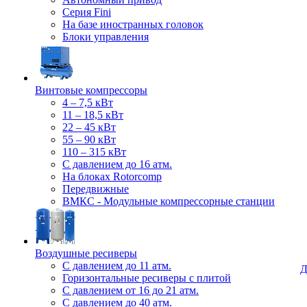
Серия Fini
На базе иностранных головок
Блоки управления
Винтовые компрессоры
4 – 7,5 кВт
11 – 18,5 кВт
22 – 45 кВт
55 – 90 кВт
110 – 315 кВт
С давлением до 16 атм.
На блоках Rotorcomp
Передвижные
ВМКС - Модульные компрессорные станции
Воздушные ресиверы
С давлением до 11 атм.
Д
Горизонтальные ресиверы с плитой
С давлением от 16 до 21 атм.
С давлением до 40 атм.