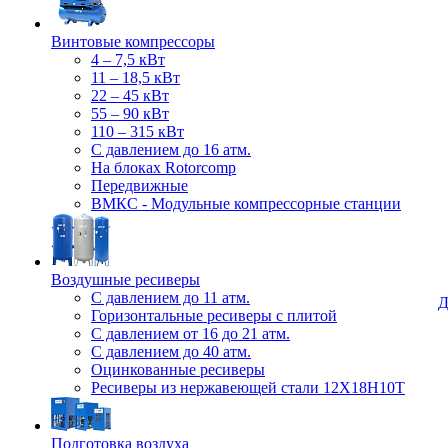
Винтовые компрессоры
4 – 7,5 кВт
11 – 18,5 кВт
22 – 45 кВт
55 – 90 кВт
110 – 315 кВт
С давлением до 16 атм.
На блоках Rotorcomp
Передвижные
ВМКС - Модульные компрессорные станции
Воздушные ресиверы
С давлением до 11 атм.
Д
Горизонтальные ресиверы с плитой
С давлением от 16 до 21 атм.
С давлением до 40 атм.
Оцинкованные ресиверы
Ресиверы из нержавеющей стали 12Х18Н10Т
Подготовка воздуха