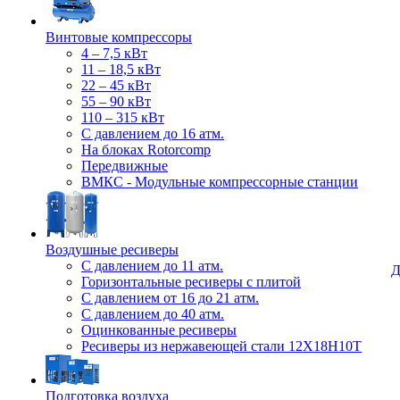
Винтовые компрессоры
4 – 7,5 кВт
11 – 18,5 кВт
22 – 45 кВт
55 – 90 кВт
110 – 315 кВт
С давлением до 16 атм.
На блоках Rotorcomp
Передвижные
ВМКС - Модульные компрессорные станции
Воздушные ресиверы
С давлением до 11 атм.
Д
Горизонтальные ресиверы с плитой
С давлением от 16 до 21 атм.
С давлением до 40 атм.
Оцинкованные ресиверы
Ресиверы из нержавеющей стали 12Х18Н10Т
Подготовка воздуха