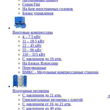
Серия Fini
На базе иностранных головок
Блоки управления
Винтовые компрессоры
4 – 7,5 кВт
11 – 18,5 кВт
22 – 45 кВт
55 – 90 кВт
110 – 315 кВт
С давлением до 16 атм.
На блоках Rotorcomp
Передвижные
ВМКС - Модульные компрессорные станции
Воздушные ресиверы
С давлением до 11 атм.
Д
Горизонтальные ресиверы с плитой
С давлением от 16 до 21 атм.
С давлением до 40 атм.