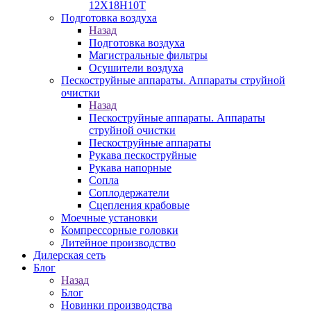
12Х18Н10Т
Подготовка воздуха
Назад
Подготовка воздуха
Магистральные фильтры
Осушители воздуха
Пескоструйные аппараты. Аппараты струйной
очистки
Назад
Пескоструйные аппараты. Аппараты
струйной очистки
Пескоструйные аппараты
Рукава пескоструйные
Рукава напорные
Сопла
Соплодержатели
Сцепления крабовые
Моечные установки
Компрессорные головки
Литейное производство
Дилерская сеть
Блог
Назад
Блог
Новинки производства