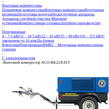
-
Винтовые компрессоры
Поршневые компрессоры
Винтовые компрессоры
Воздушные
ресиверы
Подготовка воздуха
Пескоструйные аппараты.
Аппараты струйной очистки
Моечные
установки
Компрессорные головки
Литейное производство
-
Передвижные
4 – 7,5 кВт
11 – 18,5 кВт
22 – 45 кВт
55 – 90 кВт
110 – 315 кВт
С
давлением до 16 атм.
На блоках
Rotorcomp
Передвижные
ВМКС - Модульные компрессорные
станции
-
С электроприводом
-
Винтовой компрессор АСО-ВК22/8-ПЭ