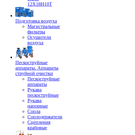
12Х18Н10Т
Подготовка воздуха
Магистральные
фильтры
Осушители
воздуха
Пескоструйные
аппараты. Аппараты
струйной очистки
Пескоструйные
аппараты
Рукава
пескоструйные
Рукава
напорные
Сопла
Соплодержатели
Сцепления
крабовые