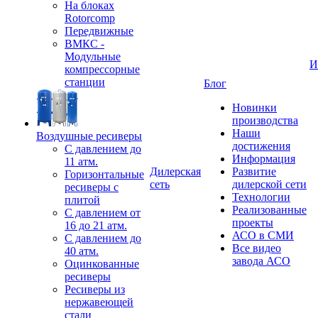
На блоках
Rotorcomp
Передвижные
ВМКС -
Модульные
И
компрессорные
станции
Блог
Новинки
производства
Наши
Воздушные ресиверы
достижения
С давлением до
Информация
11 атм.
Дилерская
Развитие
Горизонтальные
сеть
дилерской сети
ресиверы с
Технологии
плитой
Реализованные
С давлением от
проекты
16 до 21 атм.
АСО в СМИ
С давлением до
Все видео
40 атм.
завода АСО
Оцинкованные
ресиверы
Ресиверы из
нержавеющей
стали