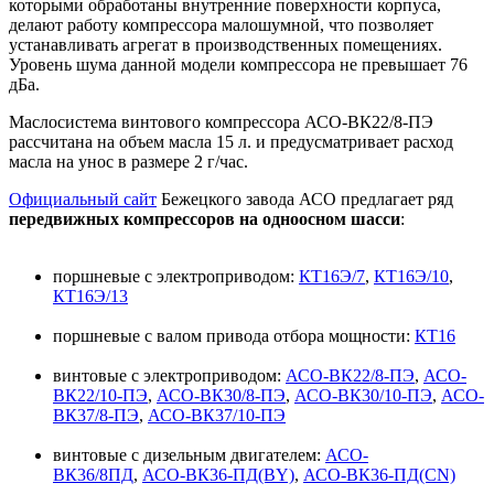
которыми обработаны внутренние поверхности корпуса,
делают работу компрессора малошумной, что позволяет
устанавливать агрегат в производственных помещениях.
Уровень шума данной модели компрессора не превышает 76
дБа.
Маслосистема винтового компрессора АСО-ВК22/8-ПЭ
рассчитана на объем масла 15 л. и предусматривает расход
масла на унос в размере 2 г/час.
Официальный сайт
Бежецкого завода АСО предлагает ряд
передвижных компрессоров на одноосном шасси
:
поршневые с электроприводом:
КТ16Э/7
,
КТ16Э/10
,
КТ16Э/13
поршневые с валом привода отбора мощности:
КТ16
винтовые с электроприводом:
АСО-ВК22/8-ПЭ
,
АСО-
ВК22/10-ПЭ
,
АСО-ВК30/8-ПЭ
,
АСО-ВК30/10-ПЭ
,
АСО-
ВК37/8-ПЭ
,
АСО-ВК37/10-ПЭ
винтовые с дизельным двигателем:
АСО-
ВК36/8ПД
,
АСО-ВК36-ПД(BY)
,
АСО-ВК36-ПД(CN)