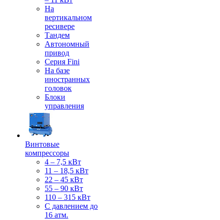
На
вертикальном
ресивере
Тандем
Автономный
привод
Серия Fini
На базе
иностранных
головок
Блоки
управления
Винтовые
компрессоры
4 – 7,5 кВт
11 – 18,5 кВт
22 – 45 кВт
55 – 90 кВт
110 – 315 кВт
С давлением до
16 атм.