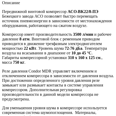
Описание
Передвижной винтовой компрессор
АСО-ВК22/8-ПЭ
Бежецкого завода АСО позволяет быстро перемещать
источник пневмоэнергии в зависимости от местонахождения
оборудования, работающего на сжатом воздухе.
Компрессор имеет производительность
3500 л/мин
и рабочее
давление
8 атм
. Винтовой блок с ременным приводом
приводится в движение трехфазным электродвигателем
мощностью
22 кВт
. Уровень шума
72-76 дБа
. Температура
воздуха на всасывании в диапазоне от
10 до 45 °С
.
Габариты компрессорной установки
310 х 160 х 125 см
.,
масса
750 кг
.
Реле давления Condor MDR управляет включением и
отключением компрессора в зависимости от давления воздуха.
При достижении определенного уровня давления реле
замыкает или размыкает контакты в системе управления
компрессором. Дополнительная регулировка
производительности в данной модели компрессора не
предусмотрена.
Для уменьшения уровня шума в компрессоре используется
современная система шумопоглощения. Материалы,