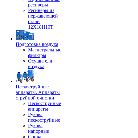
ресиверы
Ресиверы из
нержавеющей
стали
12Х18Н10Т
Подготовка воздуха
Магистральные
фильтры
Осушители
воздуха
Пескоструйные
аппараты. Аппараты
струйной очистки
Пескоструйные
аппараты
Рукава
пескоструйные
Рукава
напорные
Сопла