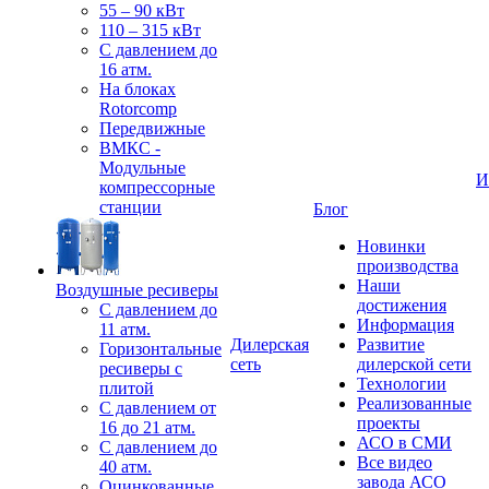
55 – 90 кВт
110 – 315 кВт
С давлением до
16 атм.
На блоках
Rotorcomp
Передвижные
ВМКС -
Модульные
И
компрессорные
станции
Блог
Новинки
производства
Наши
Воздушные ресиверы
достижения
С давлением до
Информация
11 атм.
Дилерская
Развитие
Горизонтальные
сеть
дилерской сети
ресиверы с
Технологии
плитой
Реализованные
С давлением от
проекты
16 до 21 атм.
АСО в СМИ
С давлением до
Все видео
40 атм.
завода АСО
Оцинкованные