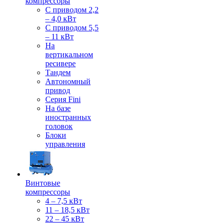
компрессоры
С приводом 2,2
– 4,0 кВт
С приводом 5,5
– 11 кВт
На
вертикальном
ресивере
Тандем
Автономный
привод
Серия Fini
На базе
иностранных
головок
Блоки
управления
Винтовые
компрессоры
4 – 7,5 кВт
11 – 18,5 кВт
22 – 45 кВт